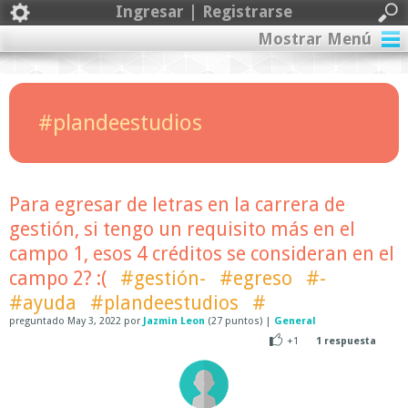
Ingresar | Registrarse
Mostrar Menú
#plandeestudios
Para egresar de letras en la carrera de
gestión, si tengo un requisito más en el
campo 1, esos 4 créditos se consideran en el
campo 2? :(
#gestión-
#egreso
#-
#ayuda
#plandeestudios
#
preguntado
May 3, 2022
por
Jazmin Leon
(
27
puntos)
|
General
+1
1
respuesta