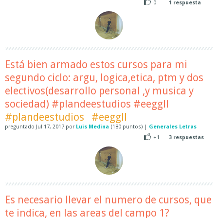
0
1
respuesta
Está bien armado estos cursos para mi
segundo ciclo: argu, logica,etica, ptm y dos
electivos(desarrollo personal ,y musica y
sociedad) #plandeestudios #eeggll
#plandeestudios
#eeggll
preguntado
Jul 17, 2017
por
Luis Medina
(
180
puntos)
|
Generales Letras
+1
3
respuestas
Es necesario llevar el numero de cursos, que
te indica, en las areas del campo 1?