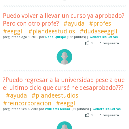
Puedo volver a llevar un curso ya aprobado?
Pero con otro profe?
#ayuda
#profes
#eeggll
#plandeestudios
#dudaseeggll
preguntado
Ago 3, 2019
por
Dana Quispe
(
182
puntos)
|
Generales Letras
0
1
respuesta
?Puedo regresar a la universidad pese a que
el ultimo ciclo que cursé he desaprobado???
#ayuda
#plandeestudios
#reincorporacion
#eeggll
preguntado
Sep 6, 2018
por
Williams Muñoz
(
25
puntos)
|
Generales Letras
0
1
respuesta