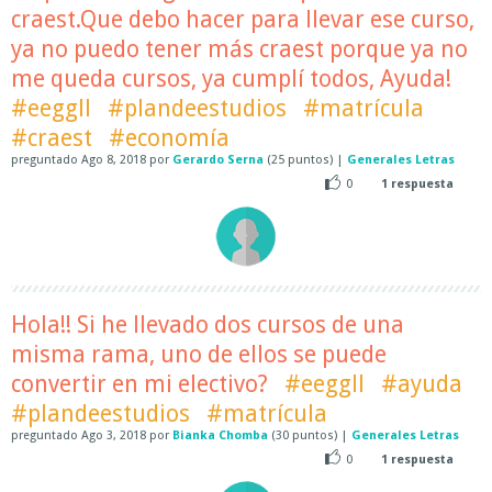
craest.Que debo hacer para llevar ese curso,
ya no puedo tener más craest porque ya no
me queda cursos, ya cumplí todos, Ayuda!
#eeggll
#plandeestudios
#matrícula
#craest
#economía
preguntado
Ago 8, 2018
por
Gerardo Serna
(
25
puntos)
|
Generales Letras
0
1
respuesta
Hola!! Si he llevado dos cursos de una
misma rama, uno de ellos se puede
convertir en mi electivo?
#eeggll
#ayuda
#plandeestudios
#matrícula
preguntado
Ago 3, 2018
por
Bianka Chomba
(
30
puntos)
|
Generales Letras
0
1
respuesta