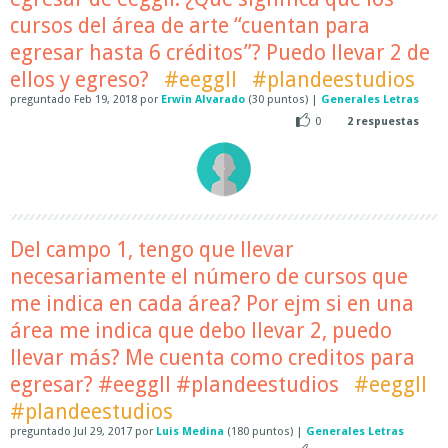
cursos del área de arte “cuentan para
egresar hasta 6 créditos”? Puedo llevar 2 de
ellos y egreso?
#eeggll
#plandeestudios
preguntado
Feb 19, 2018
por
Erwin Alvarado
(
30
puntos)
|
Generales Letras
0
2
respuestas
Del campo 1, tengo que llevar
necesariamente el número de cursos que
me indica en cada área? Por ejm si en una
área me indica que debo llevar 2, puedo
llevar más? Me cuenta como creditos para
egresar? #eeggll #plandeestudios
#eeggll
#plandeestudios
preguntado
Jul 29, 2017
por
Luis Medina
(
180
puntos)
|
Generales Letras