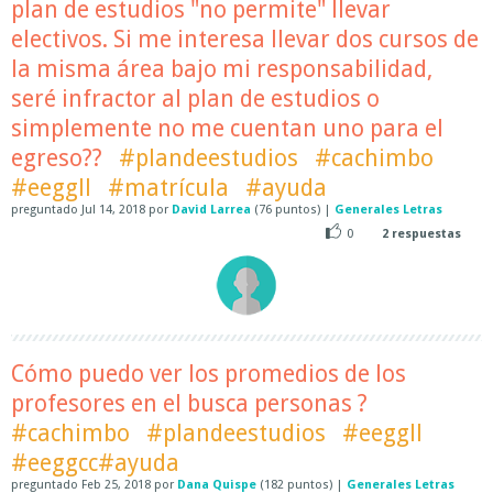
plan de estudios "no permite" llevar
electivos. Si me interesa llevar dos cursos de
la misma área bajo mi responsabilidad,
seré infractor al plan de estudios o
simplemente no me cuentan uno para el
egreso??
#plandeestudios
#cachimbo
#eeggll
#matrícula
#ayuda
preguntado
Jul 14, 2018
por
David Larrea
(
76
puntos)
|
Generales Letras
0
2
respuestas
Cómo puedo ver los promedios de los
profesores en el busca personas ?
#cachimbo
#plandeestudios
#eeggll
#eeggcc#ayuda
preguntado
Feb 25, 2018
por
Dana Quispe
(
182
puntos)
|
Generales Letras