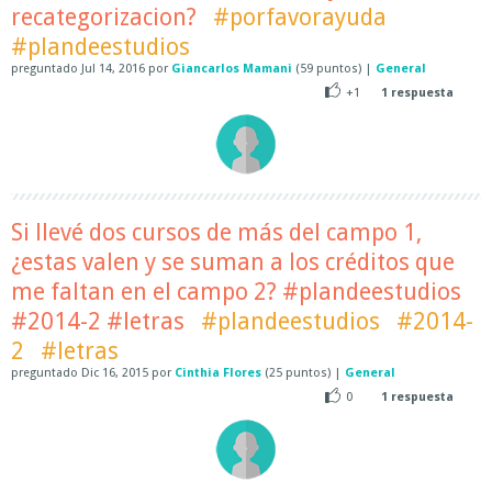
recategorizacion?
#porfavorayuda
#plandeestudios
preguntado
Jul 14, 2016
por
Giancarlos Mamani
(
59
puntos)
|
General
+1
1
respuesta
Si llevé dos cursos de más del campo 1,
¿estas valen y se suman a los créditos que
me faltan en el campo 2? #plandeestudios
#2014-2 #letras
#plandeestudios
#2014-
2
#letras
preguntado
Dic 16, 2015
por
Cinthia Flores
(
25
puntos)
|
General
0
1
respuesta