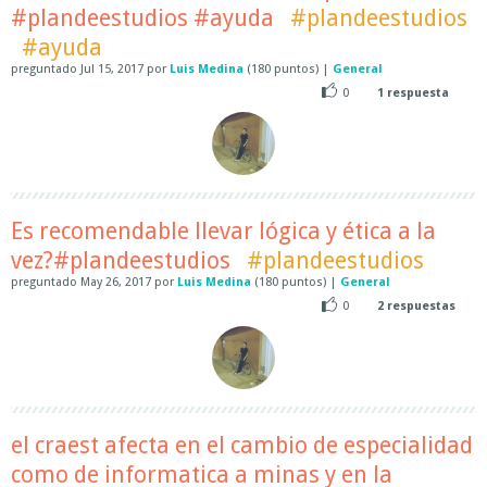
#plandeestudios #ayuda
#plandeestudios
#ayuda
preguntado
Jul 15, 2017
por
Luis Medina
(
180
puntos)
|
General
0
1
respuesta
Es recomendable llevar lógica y ética a la
vez?#plandeestudios
#plandeestudios
preguntado
May 26, 2017
por
Luis Medina
(
180
puntos)
|
General
0
2
respuestas
el craest afecta en el cambio de especialidad
como de informatica a minas y en la