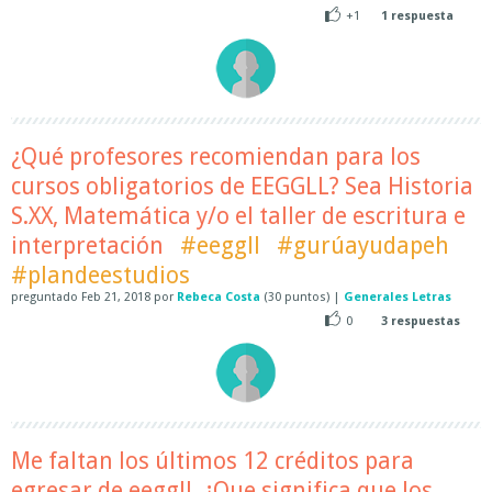
+1
1
respuesta
¿Qué profesores recomiendan para los
cursos obligatorios de EEGGLL? Sea Historia
S.XX, Matemática y/o el taller de escritura e
interpretación
#eeggll
#gurúayudapeh
#plandeestudios
preguntado
Feb 21, 2018
por
Rebeca Costa
(
30
puntos)
|
Generales Letras
0
3
respuestas
Me faltan los últimos 12 créditos para
egresar de eeggll. ¿Que significa que los