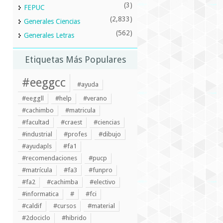
(3)
FEPUC
(2,833)
Generales Ciencias
(562)
Generales Letras
Etiquetas Más Populares
#eeggcc
#ayuda
#eeggll
#help
#verano
#cachimbo
#matricula
#facultad
#craest
#ciencias
#industrial
#profes
#dibujo
#ayudapls
#fa1
#recomendaciones
#pucp
#matrícula
#fa3
#funpro
#fa2
#cachimba
#electivo
#informatica
#
#fci
#caldif
#cursos
#material
#2dociclo
#hibrido