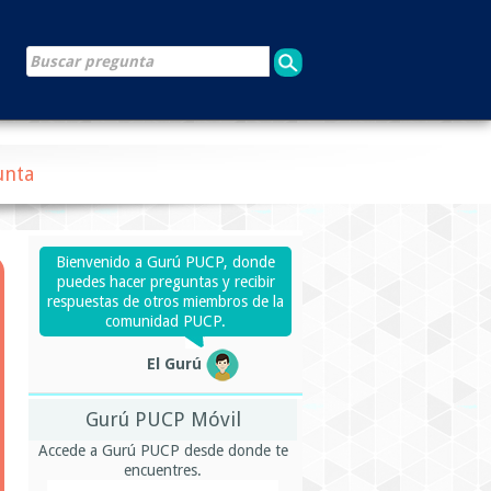
unta
Bienvenido a Gurú PUCP, donde
puedes hacer preguntas y recibir
respuestas de otros miembros de la
comunidad PUCP.
El Gurú
Gurú PUCP Móvil
Accede a Gurú PUCP desde donde te
encuentres.