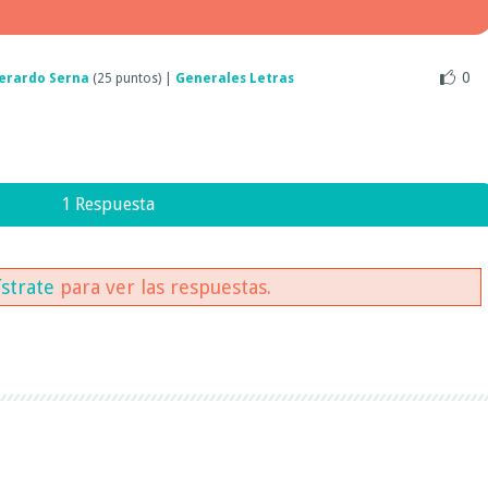
0
erardo Serna
(
25
puntos)
|
Generales Letras
1 Respuesta
ístrate
para ver las respuestas.