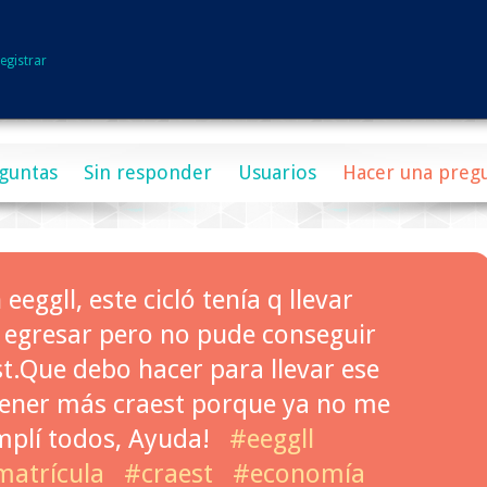
egistrar
guntas
Sin responder
Usuarios
Hacer una preg
eggll, este cicló tenía q llevar
egresar pero no pude conseguir
t.Que debo hacer para llevar ese
tener más craest porque ya no me
mplí todos, Ayuda!
#eeggll
atrícula
#craest
#economía