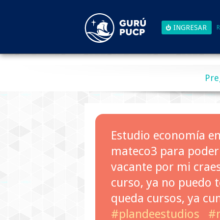
R
Pre
Estudio economía en e
mateco3 para poder 
vacante por mi craes
curso, ya no puedo 
queda cursos, ya cu
#plandeestudios
#m