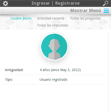
Ingresar | Registrarse
Mostrar Menú
Usuario jleons
Actividad reciente
Todas las preguntas
Todas las respuestas
Antigüedad:
4 años (since May 3, 2022)
Tipo:
Usuario registrado