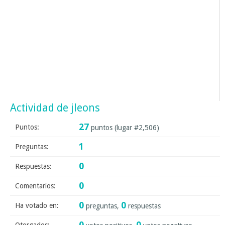
Actividad de jleons
27
Puntos:
puntos (lugar #
2,506
)
1
Preguntas:
0
Respuestas:
0
Comentarios:
0
0
Ha votado en:
preguntas,
respuestas
0
0