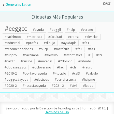
(562)
Generales Letras
Etiquetas Más Populares
#eeggcc
#ayuda
#eeggll
#help
#verano
#cachimbo
#matricula
#facultad
#craest
#ciencias
#industrial
#profes
#dibujo
#ayudapls
#fa1
#recomendaciones
#pucp
#matrícula
#fa2
#fa3
#funpro
#cachimba
#electivo
#informatica
#
#fci
#caldif
#cursos
#material
#2dociclo
#hibrido
#dudaseeggcc
#cicloverano
#faci
#cfil
#retiro
#2019-2
#porfavorayuda
#4tociclo
#cal3
#calculo
#eeggcc#ayuda
#electivos
#transferencia
#helpme
#2020-2
#necesitoayuda
#2021-2
#civil
#letras
Servicio ofrecido por la Dirección de Tecnologías de Información (DTI). |
Términos de uso