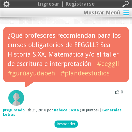
Ingresar | Registrarse
Mostrar Menú
¿Qué profesores recomiendan para los
cursos obligatorios de EEGGLL? Sea
Historia S.XX, Matemática y/o el taller
de escritura e interpretación
#eeggll
#gurúayudapeh
#plandeestudios
0
preguntado
Feb 21, 2018
por
Rebeca Costa
(
30
puntos)
|
Generales
Letras