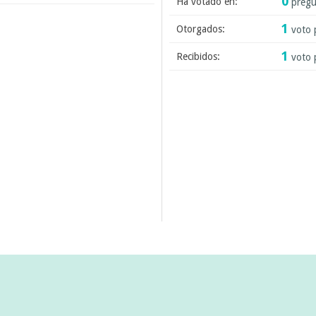
0
Ha votado en:
pregu
1
Otorgados:
voto 
1
Recibidos:
voto 