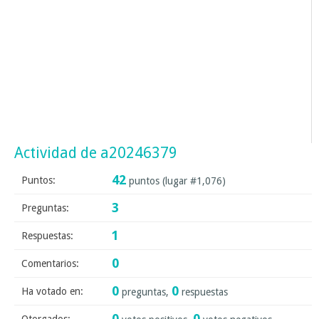
Actividad de a20246379
42
Puntos:
puntos (lugar #
1,076
)
3
Preguntas:
1
Respuestas:
0
Comentarios:
0
0
Ha votado en:
preguntas,
respuestas
0
0