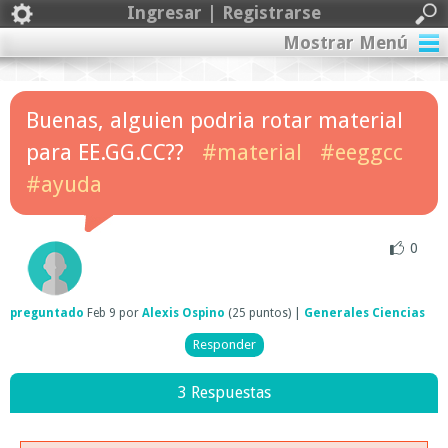
Ingresar | Registrarse
Mostrar Menú
Buenas, alguien podria rotar material
para EE.GG.CC??
#material
#eeggcc
#ayuda
0
preguntado
Feb 9
por
Alexis Ospino
(
25
puntos)
|
Generales Ciencias
3 Respuestas