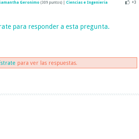
+3
Samantha Geronimo
(
309
puntos)
|
Ciencias e Ingeniería
rate
para responder a esta pregunta.
ístrate
para ver las respuestas.