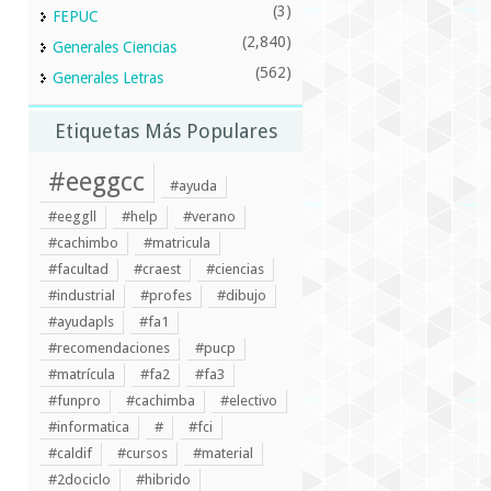
(3)
FEPUC
(2,840)
Generales Ciencias
(562)
Generales Letras
Etiquetas Más Populares
#eeggcc
#ayuda
#eeggll
#help
#verano
#cachimbo
#matricula
#facultad
#craest
#ciencias
#industrial
#profes
#dibujo
#ayudapls
#fa1
#recomendaciones
#pucp
#matrícula
#fa2
#fa3
#funpro
#cachimba
#electivo
#informatica
#
#fci
#caldif
#cursos
#material
#2dociclo
#hibrido