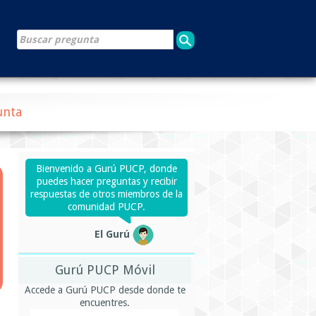
unta
Bienvenido a Gurú PUCP, donde
puedes hacer preguntas y recibir
respuestas de otros miembros de la
comunidad PUCP.
El Gurú
Gurú PUCP Móvil
Accede a Gurú PUCP desde donde te
encuentres.