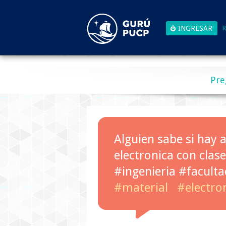
R
Pre
Alguien sabe si hay a
electronica con cla
#ingenieria #faculta
#material
#electro