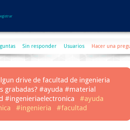
egistrar
guntas
Sin responder
Usuarios
Hacer una preg
lgun drive de facultad de ingenieria
ses grabadas? #ayuda #material
d #ingenieriaelectronica
#ayuda
nica
#ingenieria
#facultad