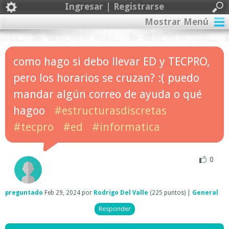
Ingresar | Registrarse
Mostrar Menú
como hago si debo llevar ED y TECPRO,
pero los horarios se cruzan? :( puedo
mandar algún correo de ayuda o qué
hagoo
#estructurasdiscretas
#tecpro
#ed
#informatica
0
preguntado
Feb 29, 2024
por
Rodrigo Del Valle
(
225
puntos)
|
General