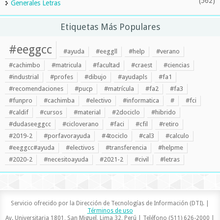
(562)
Generales Letras
Etiquetas Más Populares
#eeggcc
#ayuda
#eeggll
#help
#verano
#cachimbo
#matricula
#facultad
#craest
#ciencias
#industrial
#profes
#dibujo
#ayudapls
#fa1
#recomendaciones
#pucp
#matrícula
#fa2
#fa3
#funpro
#cachimba
#electivo
#informatica
#
#fci
#caldif
#cursos
#material
#2dociclo
#hibrido
#dudaseeggcc
#cicloverano
#faci
#cfil
#retiro
#2019-2
#porfavorayuda
#4tociclo
#cal3
#calculo
#eeggcc#ayuda
#electivos
#transferencia
#helpme
#2020-2
#necesitoayuda
#2021-2
#civil
#letras
Servicio ofrecido por la Dirección de Tecnologías de Información (DTI). |
Términos de uso
Av. Universitaria 1801, San Miguel, Lima 32, Perú | Teléfono (511) 626-2000 |