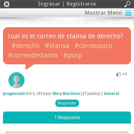
Ingresar | Registrarse
Mostrar Menú
cual es el correo de stansa de derecho?
#derecho
#stansa
#correopucp
#correodestanta
#pucp
+1
preguntado
Oct 5, 2016
por
Mery Martinez
(
27
puntos)
|
General
1 Respuesta