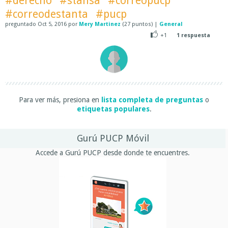
#derecho
#stansa
#correopucp
#correodestanta
#pucp
preguntado
Oct 5, 2016
por
Mery Martinez
(
27
puntos)
|
General
+1
1
respuesta
Para ver más, presiona en
lista completa de preguntas
o
etiquetas populares
.
Gurú PUCP Móvil
Accede a Gurú PUCP desde donde te encuentres.