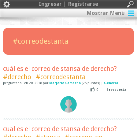
Ingresar | Registrarse
Mostrar Menú
#correodestanta
cuál es el correo de stansa de derecho?
#derecho
#correodestanta
preguntado
Feb 20, 2018
por
Marjorie Camacho
(
25
puntos)
|
General
0
1
respuesta
cual es el correo de stansa de derecho?