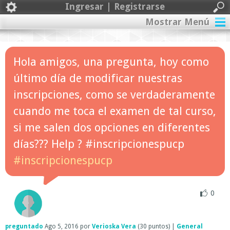
Ingresar | Registrarse
Mostrar Menú
Hola amigos, una pregunta, hoy como
último día de modificar nuestras
inscripciones, como se verdaderamente
cuando me toca el examen de tal curso,
si me salen dos opciones en diferentes
días??? Help ? #inscripcionespucp
#inscripcionespucp
0
preguntado
Ago 5, 2016
por
Verioska Vera
(
30
puntos)
|
General