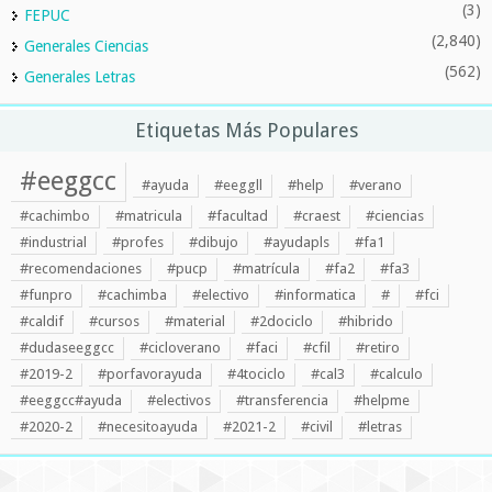
(3)
FEPUC
(2,840)
Generales Ciencias
(562)
Generales Letras
Etiquetas Más Populares
#eeggcc
#ayuda
#eeggll
#help
#verano
#cachimbo
#matricula
#facultad
#craest
#ciencias
#industrial
#profes
#dibujo
#ayudapls
#fa1
#recomendaciones
#pucp
#matrícula
#fa2
#fa3
#funpro
#cachimba
#electivo
#informatica
#
#fci
#caldif
#cursos
#material
#2dociclo
#hibrido
#dudaseeggcc
#cicloverano
#faci
#cfil
#retiro
#2019-2
#porfavorayuda
#4tociclo
#cal3
#calculo
#eeggcc#ayuda
#electivos
#transferencia
#helpme
#2020-2
#necesitoayuda
#2021-2
#civil
#letras