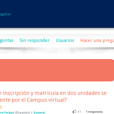
egistrar
guntas
Sin responder
Usuarios
Hacer una preg
e inscripción y matrícula en dos unidades se
ente por el Campus virtual?
p
+1
1
respuesta
ice Vargas
(
36
puntos)
|
General