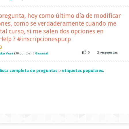
pregunta, hoy como último día de modificar
iones, como se verdaderamente cuando me
tal curso, si me salen dos opciones en
 Help ? #inscripcionespucp
p
0
2
respuestas
ska Vera
(
30
puntos)
|
General
lista completa de preguntas
o
etiquetas populares
.