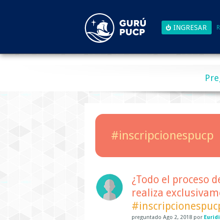
R
Pre
#inscripcionespucp
¿Todo el proceso d
realiza exclusivam
#inscripcionespuc
preguntado
Ago 2, 2018
por
Eurid