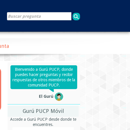
unta
Bienvenido a Gurú PUCP, donde
puedes hacer preguntas y recibir
respuestas de otros miembros de la
comunidad PUCP.
El Gurú
Gurú PUCP Móvil
Accede a Gurú PUCP desde donde te
encuentres.