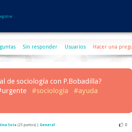
egistrar
guntas
Sin responder
Usuarios
Hacer una preg
ial de sociología con P.Bobadilla?
#urgente
#sociologia
#ayuda
0
tina Sota
(
25
puntos)
|
General