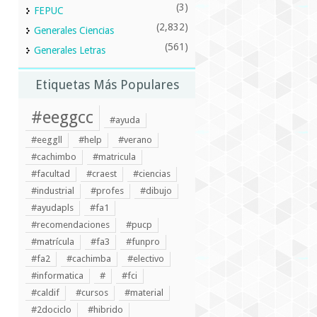
(3)
FEPUC
(2,832)
Generales Ciencias
(561)
Generales Letras
Etiquetas Más Populares
#eeggcc
#ayuda
#eeggll
#help
#verano
#cachimbo
#matricula
#facultad
#craest
#ciencias
#industrial
#profes
#dibujo
#ayudapls
#fa1
#recomendaciones
#pucp
#matrícula
#fa3
#funpro
#fa2
#cachimba
#electivo
#informatica
#
#fci
#caldif
#cursos
#material
#2dociclo
#hibrido