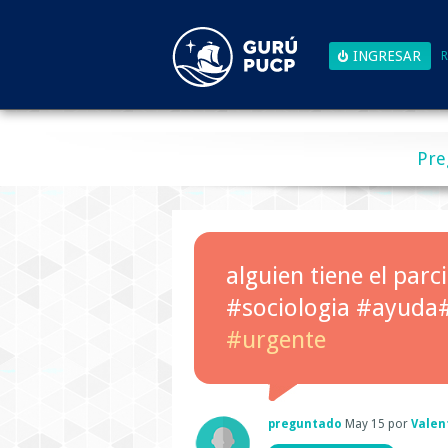
R
Pre
alguien tiene el parc
#sociologia #ayuda
#urgente
preguntado
May 15
por
Valen