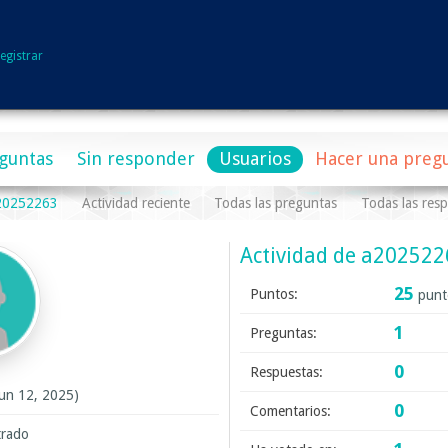
egistrar
guntas
Sin responder
Usuarios
Hacer una preg
a20252263
Actividad reciente
Todas las preguntas
Todas las res
Actividad de a20252
25
Puntos:
punto
1
Preguntas:
0
Respuestas:
Jun 12, 2025)
0
Comentarios:
trado