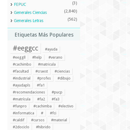
(3)
FEPUC
(2,840)
Generales Ciencias
(562)
Generales Letras
Etiquetas Más Populares
#eeggcc
#ayuda
#eeggll
#help
#verano
#cachimbo
#matricula
#facultad
#craest
#ciencias
#industrial
#profes
#dibujo
#ayudapls
#fa1
#recomendaciones
#pucp
#matrícula
#fa2
#fa3
#funpro
#cachimba
#electivo
#informatica
#
#fci
#caldif
#cursos
#material
#2dociclo
#hibrido