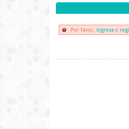
Por favor,
ingresa
o
reg