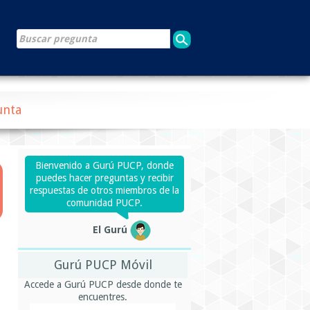
unta
Bienvenido a Gurú PUCP, donde
puedes hacer preguntas y recibir
respuestas de otros miembros de la
comunidad PUCP.
El Gurú
Gurú PUCP Móvil
Accede a Gurú PUCP desde donde te
encuentres.