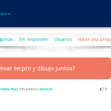
egistrar
guntas
Sin responder
Usuarios
Hacer una preg
 llevar tecpro y dibujo juntos?
0
hemyla Hijar
(
185
puntos)
|
General