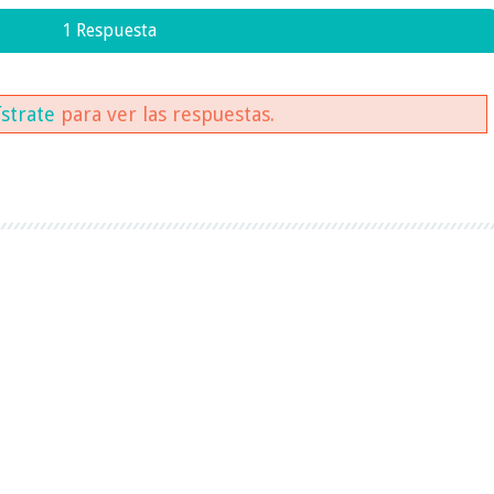
1 Respuesta
ístrate
para ver las respuestas.