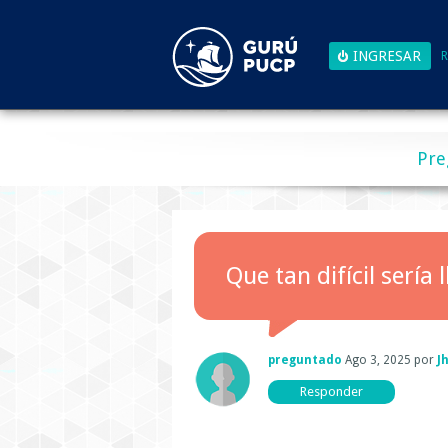
R
Pre
Que tan difícil sería
preguntado
Ago 3, 2025
por
J