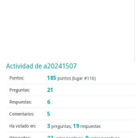
Actividad de a20241507
185
Puntos:
puntos (lugar #
116
)
21
Preguntas:
6
Respuestas:
5
Comentarios:
3
19
Ha votado en:
preguntas,
respuestas
22
0