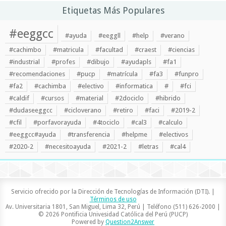
Etiquetas Más Populares
#eeggcc
#ayuda
#eeggll
#help
#verano
#cachimbo
#matricula
#facultad
#craest
#ciencias
#industrial
#profes
#dibujo
#ayudapls
#fa1
#recomendaciones
#pucp
#matrícula
#fa3
#funpro
#fa2
#cachimba
#electivo
#informatica
#
#fci
#caldif
#cursos
#material
#2dociclo
#hibrido
#dudaseeggcc
#cicloverano
#retiro
#faci
#2019-2
#cfil
#porfavorayuda
#4tociclo
#cal3
#calculo
#eeggcc#ayuda
#transferencia
#helpme
#electivos
#2020-2
#necesitoayuda
#2021-2
#letras
#cal4
Servicio ofrecido por la Dirección de Tecnologías de Información (DTI). |
Términos de uso
Av. Universitaria 1801, San Miguel, Lima 32, Perú | Teléfono (511) 626-2000 |
© 2026 Pontificia Univesidad Católica del Perú (PUCP)
Powered by
Question2Answer