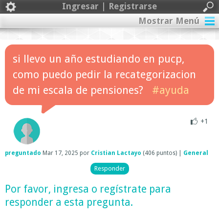
Ingresar | Registrarse
Mostrar Menú
si llevo un año estudiando en pucp,
como puedo pedir la recategorizacion
de mi escala de pensiones?
#ayuda
+1
preguntado
Mar 17, 2025
por
Cristian Lactayo
(
406
puntos)
|
General
Por favor,
ingresa
o
regístrate
para
responder a esta pregunta.