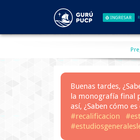
R
Pre
Buenas tardes, ¿Saben
la monografía final 
así, ¿Saben cómo es
#recalificacion
#es
#estudiosgeneralesl