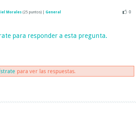
0
iel Morales
(
25
puntos)
|
General
rate
para responder a esta pregunta.
ístrate
para ver las respuestas.