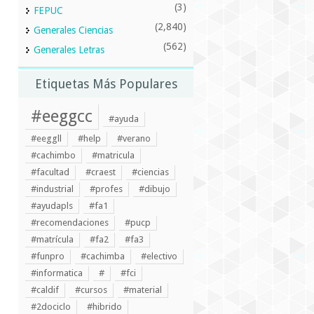
(3)
FEPUC
(2,840)
Generales Ciencias
(562)
Generales Letras
Etiquetas Más Populares
#eeggcc
#ayuda
#eeggll
#help
#verano
#cachimbo
#matricula
#facultad
#craest
#ciencias
#industrial
#profes
#dibujo
#ayudapls
#fa1
#recomendaciones
#pucp
#matrícula
#fa2
#fa3
#funpro
#cachimba
#electivo
#informatica
#
#fci
#caldif
#cursos
#material
#2dociclo
#hibrido