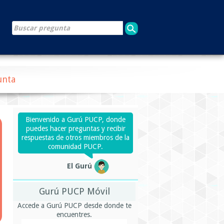
unta
Bienvenido a Gurú PUCP, donde
puedes hacer preguntas y recibir
respuestas de otros miembros de la
comunidad PUCP.
El Gurú
Gurú PUCP Móvil
Accede a Gurú PUCP desde donde te
encuentres.