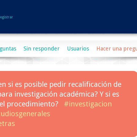
egistrar
guntas
Sin responder
Usuarios
Hacer una preg
 si es posible pedir recalificación de
para investigación académica? Y si es
 el procedimiento?
#investigacion
tudiosgenerales
etras