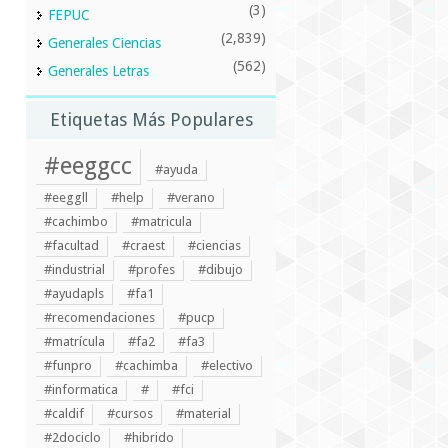
(3)
FEPUC
(2,839)
Generales Ciencias
(562)
Generales Letras
Etiquetas Más Populares
#eeggcc
#ayuda
#eeggll
#help
#verano
#cachimbo
#matricula
#facultad
#craest
#ciencias
#industrial
#profes
#dibujo
#ayudapls
#fa1
#recomendaciones
#pucp
#matrícula
#fa2
#fa3
#funpro
#cachimba
#electivo
#informatica
#
#fci
#caldif
#cursos
#material
#2dociclo
#hibrido