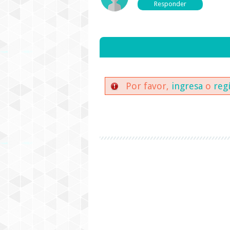
Por favor,
ingresa
o
reg