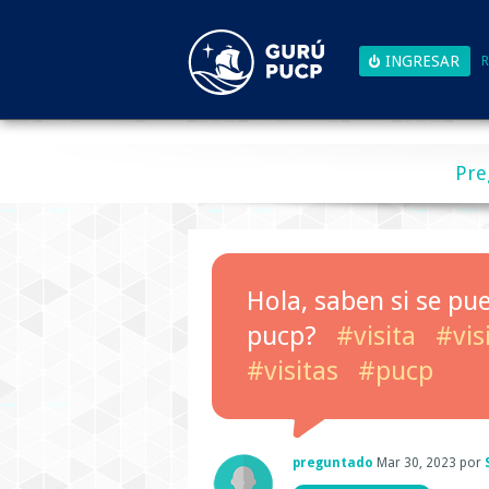
R
Pre
Hola, saben si se pue
pucp?
#visita
#vis
#visitas
#pucp
preguntado
Mar 30, 2023
por