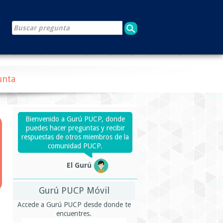
unta
Bienvenido a Gurú PUCP, donde
puedes hacer preguntas y recibir
respuestas de otros miembros de la
comunidad PUCP.
El Gurú
Gurú PUCP Móvil
Accede a Gurú PUCP desde donde te
encuentres.