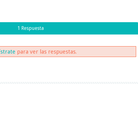
1 Respuesta
ístrate
para ver las respuestas.