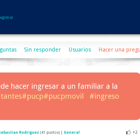
egistrar
guntas
Sin responder
Usuarios
Hacer una preg
de hacer ingresar a un familiar a la
itantes#pucp#pucpmovil
#ingreso
+2
Sebastian Rodriguez
(
41
puntos)
|
General