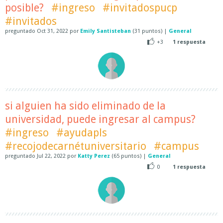
posible?
#ingreso
#invitadospucp
#invitados
preguntado
Oct 31, 2022
por
Emily Santisteban
(
31
puntos)
|
General
+3
1
respuesta
si alguien ha sido eliminado de la
universidad, puede ingresar al campus?
#ingreso
#ayudapls
#recojodecarnétuniversitario
#campus
preguntado
Jul 22, 2022
por
Katty Perez
(
65
puntos)
|
General
0
1
respuesta