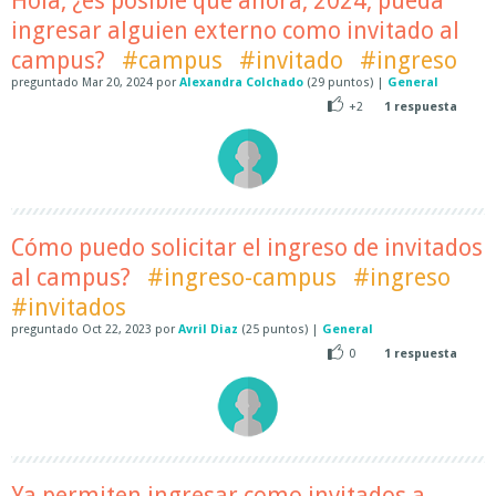
Hola, ¿es posible que ahora, 2024, pueda
ingresar alguien externo como invitado al
campus?
#campus
#invitado
#ingreso
preguntado
Mar 20, 2024
por
Alexandra Colchado
(
29
puntos)
|
General
+2
1
respuesta
Cómo puedo solicitar el ingreso de invitados
al campus?
#ingreso-campus
#ingreso
#invitados
preguntado
Oct 22, 2023
por
Avril Diaz
(
25
puntos)
|
General
0
1
respuesta
Ya permiten ingresar como invitados a