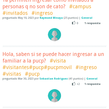
personas q no son de cato?
#campus
#invitados
#ingreso
preguntado
May 10, 2023
por
Raymond Minaya
(
25
puntos)
|
General
0
1
respuesta
Hola, saben si se puede hacer ingresar a un
familiar a la pucp?
#visita
#visitantes#pucp#pucpmovil
#ingreso
#visitas
#pucp
preguntado
Mar 30, 2023
por
Sebastian Rodriguez
(
41
puntos)
|
General
+2
1
respuesta