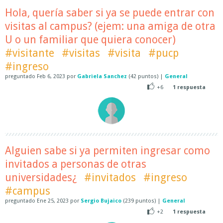
Hola, quería saber si ya se puede entrar con
visitas al campus? (ejem: una amiga de otra
U o un familiar que quiera conocer)
#visitante
#visitas
#visita
#pucp
#ingreso
preguntado
Feb 6, 2023
por
Gabriela Sanchez
(
42
puntos)
|
General
+6
1
respuesta
Alguien sabe si ya permiten ingresar como
invitados a personas de otras
universidades¿
#invitados
#ingreso
#campus
preguntado
Ene 25, 2023
por
Sergio Bujaico
(
239
puntos)
|
General
+2
1
respuesta