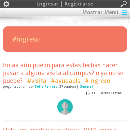
Ingresar | Registrarse
Mostrar Menú
#ingreso
holaa aún puedo para estas fechas hacer
pasar a alguna visita al campus? o ya no se
puede?
#visita
#ayudapls
#ingreso
preguntado
Jul 1
por
Sofia Reinoso
(
27
puntos)
|
General
+1
0
respuestas