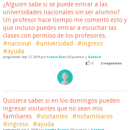
¿Alguien sabe si se puede entrar a las
universidades nacionales sin ser alumno?
Un profesor hace tiempo me comentó esto y
que incluso puedes entrar a escuchar las
clases con permiso de los profesores.
#nacional
#universidad
#ingreso
#ayuda
preguntado
Sep 17, 2019
por
Franco Rios
(
30
puntos)
|
General
0
2
respuestas
Quisiera saber si en los domingos pueden
ingresar visitantes que no sean mis
familiares
#visitantes
#nofamiliares
#ingreso
#ayuda
preguntado
Jun 1, 2019
por
Janella Aponte
(
30
puntos)
|
General