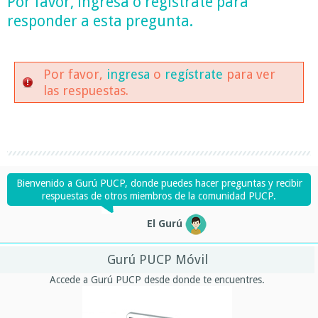
Por favor,
ingresa
o
regístrate
para
responder a esta pregunta.
Por favor,
ingresa
o
regístrate
para ver
las respuestas.
Bienvenido a Gurú PUCP, donde puedes hacer preguntas y recibir
respuestas de otros miembros de la comunidad PUCP.
El Gurú
Gurú PUCP Móvil
Accede a Gurú PUCP desde donde te encuentres.