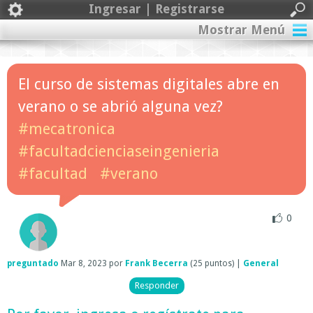
Ingresar | Registrarse
Mostrar Menú
El curso de sistemas digitales abre en
verano o se abrió alguna vez?
#mecatronica
#facultadcienciaseingenieria
#facultad
#verano
0
preguntado
Mar 8, 2023
por
Frank Becerra
(
25
puntos)
|
General