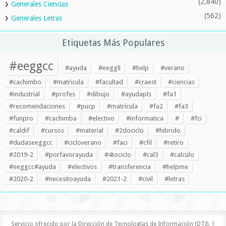
(2,840)
Generales Ciencias
(562)
Generales Letras
Etiquetas Más Populares
#eeggcc
#ayuda
#eeggll
#help
#verano
#cachimbo
#matricula
#facultad
#craest
#ciencias
#industrial
#profes
#dibujo
#ayudapls
#fa1
#recomendaciones
#pucp
#matrícula
#fa2
#fa3
#funpro
#cachimba
#electivo
#informatica
#
#fci
#caldif
#cursos
#material
#2dociclo
#hibrido
#dudaseeggcc
#cicloverano
#faci
#cfil
#retiro
#2019-2
#porfavorayuda
#4tociclo
#cal3
#calculo
#eeggcc#ayuda
#electivos
#transferencia
#helpme
#2020-2
#necesitoayuda
#2021-2
#civil
#letras
Servicio ofrecido por la Dirección de Tecnologías de Información (DTI). |