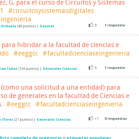
z, G. para el curso de Circuitos y Sistemas
1
#circuitosysistemasdigitales
eingenieria
0
1
respuesta
 Orihuela
(
46
puntos)
|
General
 para hibridar a la facultad de ciencias e
ido
#eeggcc
#facultadcienciaseingenieria
0
1
respuesta
hian Cubas
(
126
puntos)
|
Generales Ciencias
(como una solicitud a una entidad) para
rso de generales en la facultad de Ciencias e
s
#eeggcc
#facultadcienciaseingenieria
+1
0
respuestas
k Flores
(
27
puntos)
|
Generales Ciencias
lista completa de preguntas
o
etiquetas populares
.