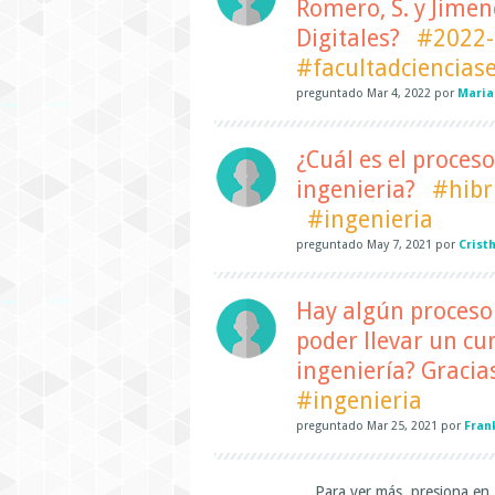
Romero, S. y Jimene
Digitales?
#2022-
#facultadciencias
preguntado
Mar 4, 2022
por
Maria
¿Cuál es el proceso
ingenieria?
#hibr
#ingenieria
preguntado
May 7, 2021
por
Crist
Hay algún proceso 
poder llevar un cu
ingeniería? Gracia
#ingenieria
preguntado
Mar 25, 2021
por
Fran
Para ver más, presiona en