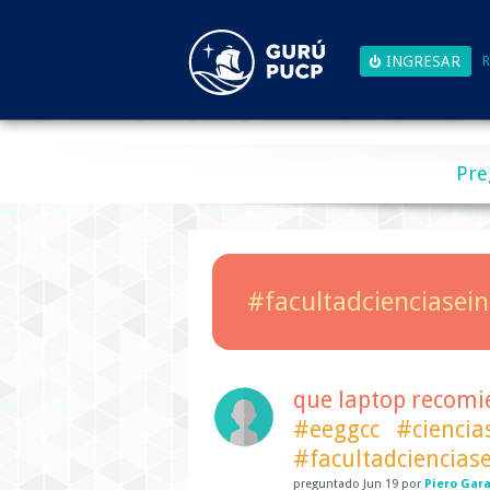
R
Pre
#facultadcienciasein
que laptop recomi
#eeggcc
#ciencia
#facultadciencias
preguntado
Jun 19
por
Piero Gar