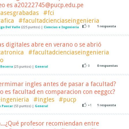
reo es a20222745@pucp.edu.pe
lasesgrabadas
#fci
afica
#facultadcienciaseingenieria
0
1
respuesta
igo Del Valle
(
225
puntos)
|
Ciencias e Ingeniería
as digitales abre en verano o se abrió
atronica
#facultadcienciaseingenieria
no
0
0
respuestas
 Becerra
(
25
puntos)
|
General
rmimar ingles antes de pasar a facultad?
o es facultad en comparacion con eeggcc?
eingenieria
#ingles
#pucp
+1
1
respuesta
s Paucar
(
53
puntos)
|
General
a...¿Qué profesor recomiendan entre