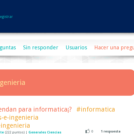
egistrar
guntas
Sin responder
Usuarios
Hacer una preg
genieria
endan para informatica¡?
#informatica
s-e-ingenieria
eingenieria
0
1
respuesta
ate
(
222
puntos)
|
Generales Ciencias