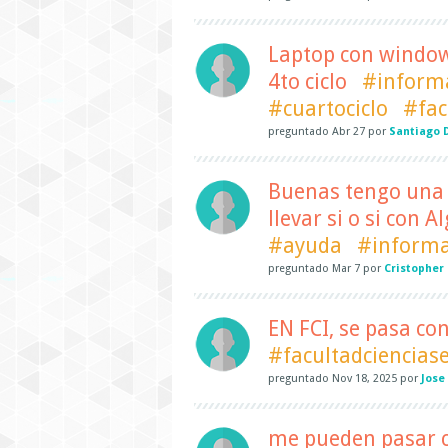
Laptop con window
4to ciclo
#inform
#cuartociclo
#fac
preguntado
Abr 27
por
Santiago 
Buenas tengo una 
llevar si o si con 
#ayuda
#informa
preguntado
Mar 7
por
Cristopher
EN FCI, se pasa con
#facultadciencias
preguntado
Nov 18, 2025
por
Jose
me pueden pasar c