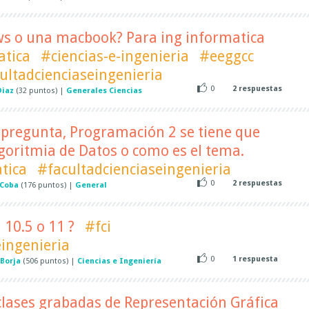
s o una macbook? Para ing informatica
atica
#ciencias-e-ingenieria
#eeggcc
ultadcienciaseingenieria
0
2
respuestas
Diaz
(
32
puntos)
|
Generales Ciencias
pregunta, Programación 2 se tiene que
Algoritmia de Datos o como es el tema.
tica
#facultadcienciaseingenieria
0
2
respuestas
 Coba
(
176
puntos)
|
General
 10.5 o 11 ?
#fci
eingenieria
0
1
respuesta
 Borja
(
506
puntos)
|
Ciencias e Ingeniería
lases grabadas de Representación Gráfica