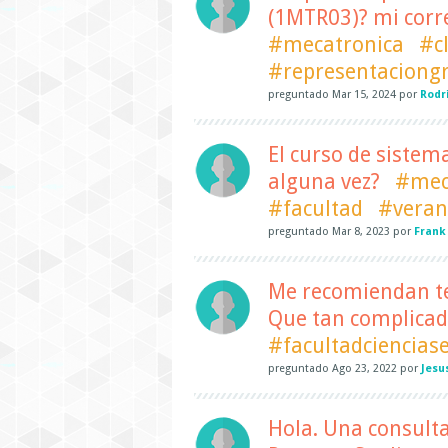
(1MTR03)? mi cor
#mecatronica
#c
#representaciongr
preguntado
Mar 15, 2024
por
Rodr
El curso de sistem
alguna vez?
#mec
#facultad
#vera
preguntado
Mar 8, 2023
por
Frank
Me recomiendan te
Que tan complicad
#facultadciencias
preguntado
Ago 23, 2022
por
Jesu
Hola. Una consult