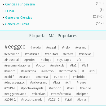
(168)
Ciencias e Ingeniería
(3)
FEPUC
(2,840)
Generales Ciencias
(562)
Generales Letras
Etiquetas Más Populares
#eeggcc
#ayuda
#eeggll
#help
#verano
#cachimbo
#matricula
#facultad
#craest
#ciencias
#industrial
#profes
#dibujo
#ayudapls
#fa1
#recomendaciones
#pucp
#matrícula
#fa2
#fa3
#funpro
#cachimba
#electivo
#informatica
#
#fci
#caldif
#cursos
#material
#2dociclo
#hibrido
#dudaseeggcc
#cicloverano
#faci
#cfil
#retiro
#2019-2
#porfavorayuda
#4tociclo
#cal3
#calculo
#eeggcc#ayuda
#electivos
#transferencia
#helpme
#2020-2
#necesitoayuda
#2021-2
#civil
#letras