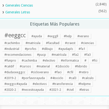
(2,840)
Generales Ciencias
(562)
Generales Letras
Etiquetas Más Populares
#eeggcc
#ayuda
#eeggll
#help
#verano
#cachimbo
#matricula
#facultad
#craest
#ciencias
#industrial
#profes
#dibujo
#ayudapls
#fa1
#recomendaciones
#pucp
#matrícula
#fa2
#fa3
#funpro
#cachimba
#electivo
#informatica
#
#fci
#caldif
#cursos
#material
#2dociclo
#hibrido
#dudaseeggcc
#cicloverano
#faci
#cfil
#retiro
#2019-2
#porfavorayuda
#4tociclo
#cal3
#calculo
#eeggcc#ayuda
#electivos
#transferencia
#helpme
#2020-2
#necesitoayuda
#2021-2
#civil
#letras