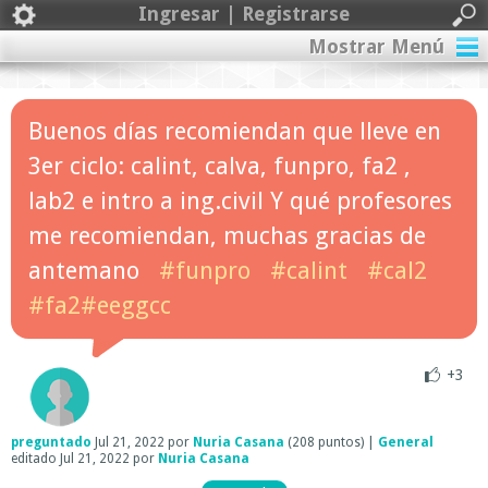
Ingresar | Registrarse
Mostrar Menú
Buenos días recomiendan que lleve en
3er ciclo: calint, calva, funpro, fa2 ,
lab2 e intro a ing.civil Y qué profesores
me recomiendan, muchas gracias de
antemano
#funpro
#calint
#cal2
#fa2#eeggcc
+3
preguntado
Jul 21, 2022
por
Nuria Casana
(
208
puntos)
|
General
editado
Jul 21, 2022
por
Nuria Casana