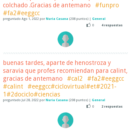
colchado .Gracias de antemano
#funpro
#fa2#eeggcc
preguntado
Ago 1, 2022
por
Nuria Casana
(
208
puntos)
|
General
0
4
respuestas
buenas tardes, aparte de henostroza y
saravia que profes recomiendan para calint,
gracias de antemano
#cal2
#fa2#eeggcc
#calint
#eeggcc#ciclovirtual#et#2021-
1#2dociclo#ciencias
preguntado
Jul 28, 2022
por
Nuria Casana
(
208
puntos)
|
General
0
2
respuestas