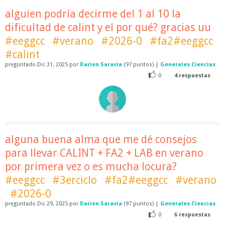
alguien podría decirme del 1 al 10 la
dificultad de calint y el por qué? gracias uu
#eeggcc
#verano
#2026-0
#fa2#eeggcc
#calint
preguntado
Dic 31, 2025
por
Darien Saravia
(
97
puntos)
|
Generales Ciencias
0
4
respuestas
alguna buena alma que me dé consejos
para llevar CALINT + FA2 + LAB en verano
por primera vez o es mucha locura?
#eeggcc
#3erciclo
#fa2#eeggcc
#verano
#2026-0
preguntado
Dic 29, 2025
por
Darien Saravia
(
97
puntos)
|
Generales Ciencias
0
6
respuestas