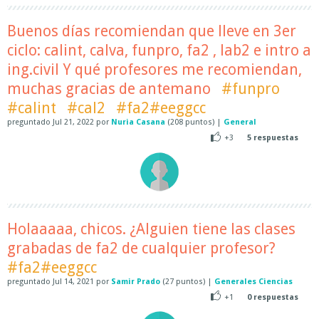
Buenos días recomiendan que lleve en 3er
ciclo: calint, calva, funpro, fa2 , lab2 e intro a
ing.civil Y qué profesores me recomiendan,
muchas gracias de antemano
#funpro
#calint
#cal2
#fa2#eeggcc
preguntado
Jul 21, 2022
por
Nuria Casana
(
208
puntos)
|
General
+3
5
respuestas
Holaaaaa, chicos. ¿Alguien tiene las clases
grabadas de fa2 de cualquier profesor?
#fa2#eeggcc
preguntado
Jul 14, 2021
por
Samir Prado
(
27
puntos)
|
Generales Ciencias
+1
0
respuestas