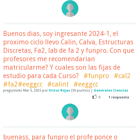
Buenos dias, soy ingresante 2024-1, el
proximo ciclo llevo Calin, Calva, Estructuras
Discretas, Fa2, lab de fa 2 y funpro. Con que
profesores me recomendarian
matricularme? Y cuales son las fijas de
estudio para cada Curso?
#funpro
#cal2
#fa2#eeggcc
#calint
#eeggcc
preguntado
Mar 5, 2025
por
Victor Rojas
(
36
puntos)
|
Generales Ciencias
0
1
respuesta
buenass, para funpro el profe ponce o