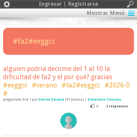
Ingresar | Registrarse
Mostrar Menú
#fa2#eeggcc
alguien podría decirme del 1 al 10 la
dificultad de fa2 y el por qué? gracias
#eeggcc
#verano
#fa2#eeggcc
#2026-0
#
preguntado
Ene 1
por
Darien Saravia
(
97
puntos)
|
Generales Ciencias
0
2
respuestas