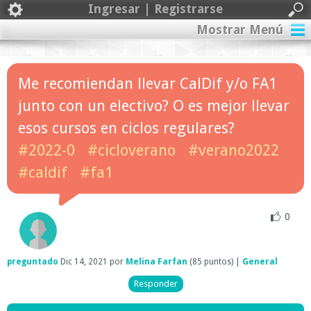
Ingresar | Registrarse
Mostrar Menú
Me recomiendan llevar CalDif y/o FA1
junto con un electivo? O es mejor llevar
esos cursos en ciclos regulares?
#2022-0
#cicloverano
#verano2022
#caldif
#fa1
0
preguntado
Dic 14, 2021
por
Melina Farfan
(
85
puntos)
|
General