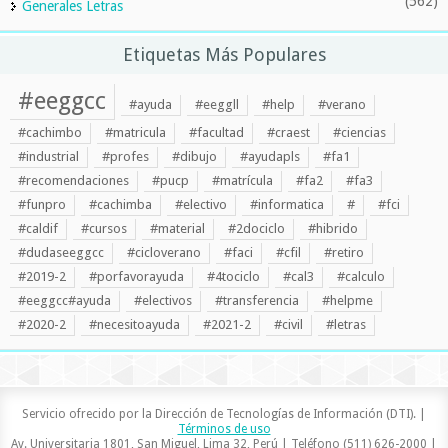
(562)
Generales Letras
Etiquetas Más Populares
#eeggcc
#ayuda
#eeggll
#help
#verano
#cachimbo
#matricula
#facultad
#craest
#ciencias
#industrial
#profes
#dibujo
#ayudapls
#fa1
#recomendaciones
#pucp
#matrícula
#fa2
#fa3
#funpro
#cachimba
#electivo
#informatica
#
#fci
#caldif
#cursos
#material
#2dociclo
#hibrido
#dudaseeggcc
#cicloverano
#faci
#cfil
#retiro
#2019-2
#porfavorayuda
#4tociclo
#cal3
#calculo
#eeggcc#ayuda
#electivos
#transferencia
#helpme
#2020-2
#necesitoayuda
#2021-2
#civil
#letras
Servicio ofrecido por la Dirección de Tecnologías de Información (DTI). |
Términos de uso
Av. Universitaria 1801, San Miguel, Lima 32, Perú | Teléfono (511) 626-2000 |