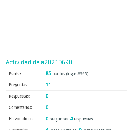
Actividad de a20210690
85
Puntos:
puntos (lugar #
365
)
11
Preguntas:
0
Respuestas:
0
Comentarios:
0
4
Ha votado en:
preguntas,
respuestas
4
0