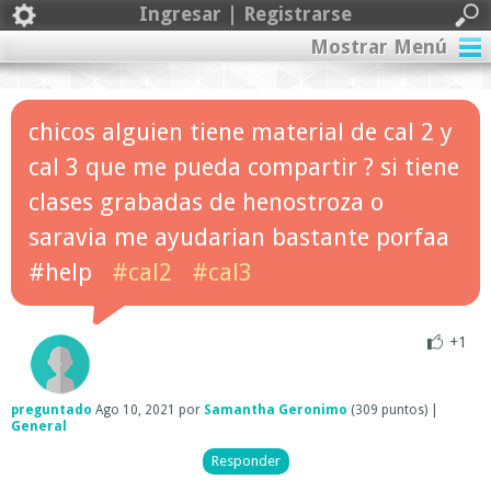
Ingresar | Registrarse
Mostrar Menú
chicos alguien tiene material de cal 2 y
cal 3 que me pueda compartir ? si tiene
clases grabadas de henostroza o
saravia me ayudarian bastante porfaa
#help
#cal2
#cal3
+1
preguntado
Ago 10, 2021
por
Samantha Geronimo
(
309
puntos)
|
General