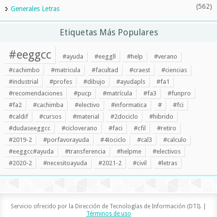
(562)
Generales Letras
Etiquetas Más Populares
#eeggcc
#ayuda
#eeggll
#help
#verano
#cachimbo
#matricula
#facultad
#craest
#ciencias
#industrial
#profes
#dibujo
#ayudapls
#fa1
#recomendaciones
#pucp
#matrícula
#fa3
#funpro
#fa2
#cachimba
#electivo
#informatica
#
#fci
#caldif
#cursos
#material
#2dociclo
#hibrido
#dudaseeggcc
#cicloverano
#faci
#cfil
#retiro
#2019-2
#porfavorayuda
#4tociclo
#cal3
#calculo
#eeggcc#ayuda
#transferencia
#helpme
#electivos
#2020-2
#necesitoayuda
#2021-2
#civil
#letras
Servicio ofrecido por la Dirección de Tecnologías de Información (DTI). |
Términos de uso