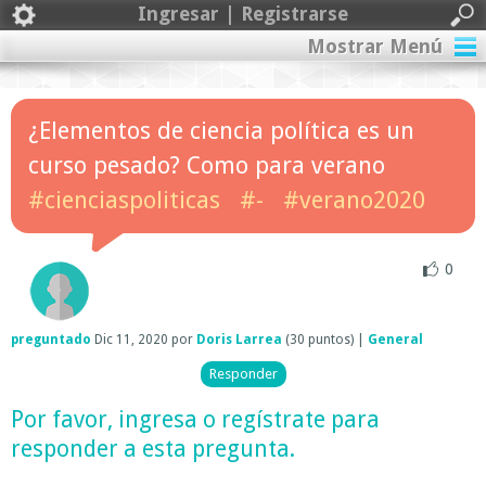
Ingresar | Registrarse
Mostrar Menú
¿Elementos de ciencia política es un
curso pesado? Como para verano
#cienciaspoliticas
#-
#verano2020
0
preguntado
Dic 11, 2020
por
Doris Larrea
(
30
puntos)
|
General
Por favor,
ingresa
o
regístrate
para
responder a esta pregunta.