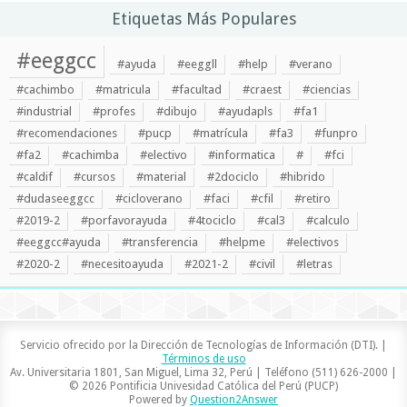
Etiquetas Más Populares
#eeggcc
#ayuda
#eeggll
#help
#verano
#cachimbo
#matricula
#facultad
#craest
#ciencias
#industrial
#profes
#dibujo
#ayudapls
#fa1
#recomendaciones
#pucp
#matrícula
#fa3
#funpro
#fa2
#cachimba
#electivo
#informatica
#
#fci
#caldif
#cursos
#material
#2dociclo
#hibrido
#dudaseeggcc
#cicloverano
#faci
#cfil
#retiro
#2019-2
#porfavorayuda
#4tociclo
#cal3
#calculo
#eeggcc#ayuda
#transferencia
#helpme
#electivos
#2020-2
#necesitoayuda
#2021-2
#civil
#letras
Servicio ofrecido por la Dirección de Tecnologías de Información (DTI). |
Términos de uso
Av. Universitaria 1801, San Miguel, Lima 32, Perú | Teléfono (511) 626-2000 |
© 2026 Pontificia Univesidad Católica del Perú (PUCP)
Powered by
Question2Answer