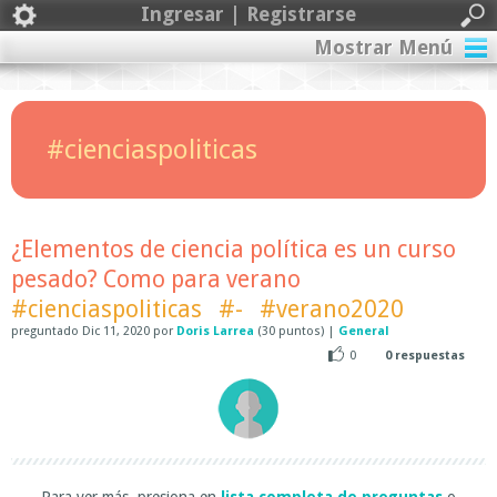
Ingresar | Registrarse
Mostrar Menú
#cienciaspoliticas
¿Elementos de ciencia política es un curso
pesado? Como para verano
#cienciaspoliticas
#-
#verano2020
preguntado
Dic 11, 2020
por
Doris Larrea
(
30
puntos)
|
General
0
0
respuestas
Para ver más, presiona en
lista completa de preguntas
o