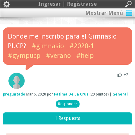
Ingresar | Registrarse
Mostrar Menú
Donde me inscribo para el Gimnasio
PUCP?
#gimnasio
#2020-1
#gympucp
#verano
#help
+2
preguntado
Mar 6, 2020
por
Fatima De La Cruz
(
29
puntos)
|
General
1 Respuesta