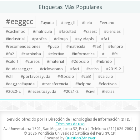
Etiquetas Más Populares
#eeggcc
#ayuda
#eeggll
#help
#verano
#cachimbo
#matricula
#facultad
#craest
#ciencias
#industrial
#profes
#dibujo
#ayudapls
#fa1
#recomendaciones
#pucp
#matrícula
#fa3
#funpro
#fa2
#cachimba
#electivo
#informatica
#
#fci
#caldif
#cursos
#material
#2dociclo
#hibrido
#dudaseeggcc
#cicloverano
#faci
#retiro
#2019-2
#cfil
#porfavorayuda
#4tociclo
#cal3
#calculo
#eeggcc#ayuda
#transferencia
#helpme
#electivos
#2020-2
#necesitoayuda
#2021-2
#civil
#letras
Servicio ofrecido por la Dirección de Tecnologías de Información (DTI). |
Términos de uso
Av. Universitaria 1801, San Miguel, Lima 32, Perú | Teléfono (511) 626-2000 |
© 2026 Pontificia Univesidad Católica del Perú (PUCP)
Powered by
Question2Answer