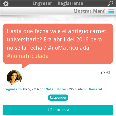
Ingresar | Registrarse
Mostrar Menú
Hasta que fecha vale el antiguo carnet
universitario? Era abril del 2016 pero
no sé la fecha ? #noMatriculada
#nomatriculada
+2
preguntado
Abr 5, 2016
por
Natali Flores
(
995
puntos)
|
General
1 Respuesta