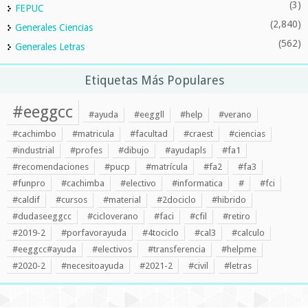
(3)
FEPUC
(2,840)
Generales Ciencias
(562)
Generales Letras
Etiquetas Más Populares
#eeggcc
#ayuda
#eeggll
#help
#verano
#cachimbo
#matricula
#facultad
#craest
#ciencias
#industrial
#profes
#dibujo
#ayudapls
#fa1
#recomendaciones
#pucp
#matrícula
#fa2
#fa3
#funpro
#cachimba
#electivo
#informatica
#
#fci
#caldif
#cursos
#material
#2dociclo
#hibrido
#dudaseeggcc
#cicloverano
#faci
#cfil
#retiro
#2019-2
#porfavorayuda
#4tociclo
#cal3
#calculo
#eeggcc#ayuda
#electivos
#transferencia
#helpme
#2020-2
#necesitoayuda
#2021-2
#civil
#letras