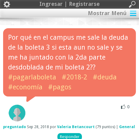
Ingresar | Registrarse
Mostrar Menú
Por qué en el campus me sale la deuda
de la boleta 3 si esta aun no sale y se
me ha juntado con la 2da parte
desdoblada de mi boleta 2??
#pagarlaboleta
#2018-2
#deuda
#economía
#pagos
0
preguntado
Sep 28, 2018
por
Valeria Betancourt
(
79
puntos)
|
General