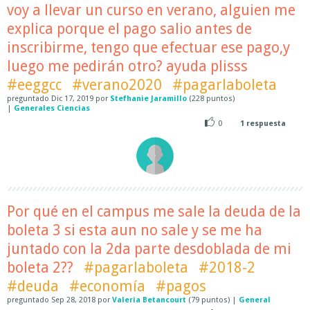
voy a llevar un curso en verano, alguien me
explica porque el pago salio antes de
inscribirme, tengo que efectuar ese pago,y
luego me pedirán otro? ayuda plisss
#eeggcc
#verano2020
#pagarlaboleta
preguntado
Dic 17, 2019
por
Stefhanie Jaramillo
(
228
puntos)
|
Generales Ciencias
0
1
respuesta
Por qué en el campus me sale la deuda de la
boleta 3 si esta aun no sale y se me ha
juntado con la 2da parte desdoblada de mi
boleta 2??
#pagarlaboleta
#2018-2
#deuda
#economía
#pagos
preguntado
Sep 28, 2018
por
Valeria Betancourt
(
79
puntos)
|
General