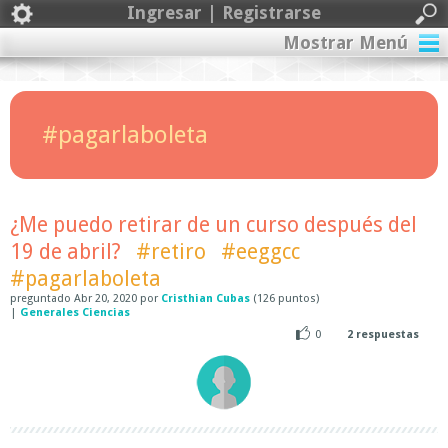
Ingresar | Registrarse
Mostrar Menú
#pagarlaboleta
¿Me puedo retirar de un curso después del
19 de abril?
#retiro
#eeggcc
#pagarlaboleta
preguntado
Abr 20, 2020
por
Cristhian Cubas
(
126
puntos)
|
Generales Ciencias
0
2
respuestas