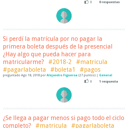
0
0
respuestas
Si perdí la matrícula por no pagar la
primera boleta después de la presencial
¿Hay algo que pueda hacer para
matricularme?
#2018-2
#matricula
#pagarlaboleta
#boleta1
#pagos
preguntado
Ago 18, 2018
por
Alejandro Figueroa
(
27
puntos)
|
General
0
1
respuesta
¿Se llega a pagar menos si pago todo el ciclo
completo?
#matricula
#pagarlaboleta