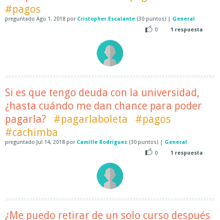
#pagos
preguntado
Ago 1, 2018
por
Cristopher Escalante
(
30
puntos)
|
General
0
1
respuesta
Si es que tengo deuda con la universidad,
¿hasta cuándo me dan chance para poder
pagarla?
#pagarlaboleta
#pagos
#cachimba
preguntado
Jul 14, 2018
por
Camille Rodriguez
(
30
puntos)
|
General
0
1
respuesta
¿Me puedo retirar de un solo curso después