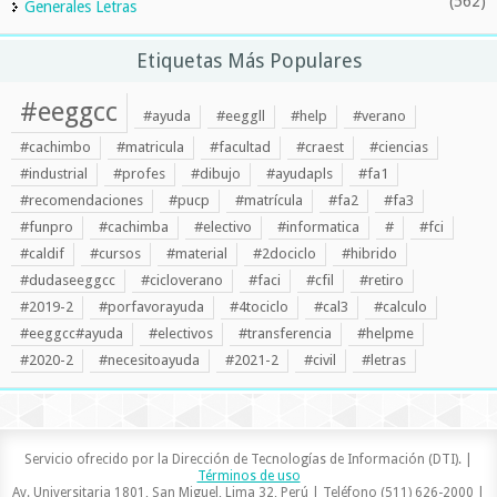
(562)
Generales Letras
Etiquetas Más Populares
#eeggcc
#ayuda
#eeggll
#help
#verano
#cachimbo
#matricula
#facultad
#craest
#ciencias
#industrial
#profes
#dibujo
#ayudapls
#fa1
#recomendaciones
#pucp
#matrícula
#fa2
#fa3
#funpro
#cachimba
#electivo
#informatica
#
#fci
#caldif
#cursos
#material
#2dociclo
#hibrido
#dudaseeggcc
#cicloverano
#faci
#cfil
#retiro
#2019-2
#porfavorayuda
#4tociclo
#cal3
#calculo
#eeggcc#ayuda
#electivos
#transferencia
#helpme
#2020-2
#necesitoayuda
#2021-2
#civil
#letras
Servicio ofrecido por la Dirección de Tecnologías de Información (DTI). |
Términos de uso
Av. Universitaria 1801, San Miguel, Lima 32, Perú | Teléfono (511) 626-2000 |