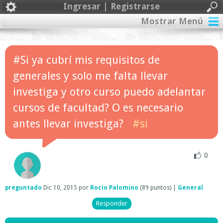
Ingresar | Registrarse
Mostrar Menú
#Si ya cubrí mis requisitos de
generales y solo me falta llevar
investiga y otro curso puedo adelantar
cursos de facultad? O es necesario
antes llevar investiga?
#si
0
preguntado
Dic 10, 2015
por
Rocio Palomino
(
89
puntos)
|
General