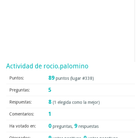
Actividad de rocio.palomino
89
Puntos:
puntos (lugar #
338
)
5
Preguntas:
8
Respuestas:
(
1
elegida como la mejor)
1
Comentarios:
0
9
Ha votado en:
preguntas,
respuestas
9
0