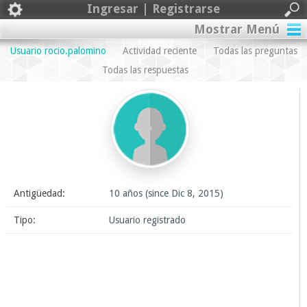
Ingresar | Registrarse
Mostrar Menú
Usuario rocio.palomino
Actividad reciente
Todas las preguntas
Todas las respuestas
Antigüedad:
10 años (since Dic 8, 2015)
Tipo:
Usuario registrado