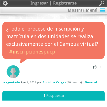
Ingresar | Registrarse
Mostrar Menú
¿Todo el proceso de inscripción y
matrícula en dos unidades se realiza
exclusivamente por el Campus virtual?
#inscripcionespucp
+1
preguntado
Ago 2, 2018
por
Euridice Vargas
(
36
puntos)
|
General
1 Respuesta