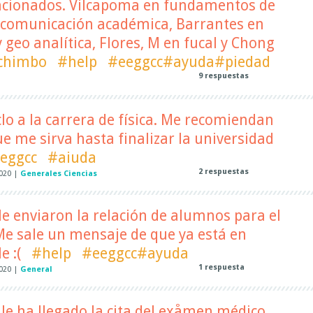
ncionados. Vilcapoma en fundamentos de
n comunicación académica, Barrantes en
 geo analítica, Flores, M en fucal y Chong
chimbo
#help
#eeggcc#ayuda#piedad
9
respuestas
clo a la carrera de física. Me recomiendan
e me sirva hasta finalizar la universidad
eggcc
#aiuda
2
respuestas
2020
|
Generales Ciencias
e enviaron la relación de alumnos para el
 Me sale un mensaje de que ya está en
e :(
#help
#eeggcc#ayuda
1
respuesta
2020
|
General
le ha llegado la cita del exåmen médico