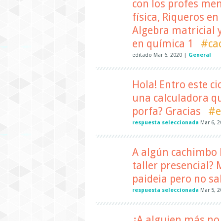
con los profes me
física, Riqueros e
Algebra matricial y
en química 1
#ca
editado
Mar 6, 2020
|
General
Hola! Entro este ci
una calculadora qu
porfa? Gracias
#e
respuesta seleccionada
Mar 6, 
A algún cachimbo l
taller presencial?
paideia pero no sal
respuesta seleccionada
Mar 5, 
¿A alguien más no 