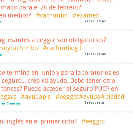
amado para el 26 de febrero?
n medico?
#cachimbo
#examen
2
respuestas
al
ingresantes a eeggcc son obligatorios?
soycachimbo
#cachimbogil
2
respuestas
al
e termina en junio y para laboratorios es
 seguro... creo xd ayuda. Debo tener otro
ntonces? Puedo acceder al seguro PUCP en
eggcc
#ayudapls
#eeggcc#ayuda#piedad
1
respuesta
les Ciencias
i inglés en el primer ciclo?
#eeggcc