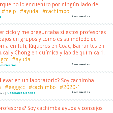
rque no lo encuentro por ningún lado del
#help
#ayuda
#cachimbo
2
respuestas
l
er ciclo y me preguntaba si estos profesores
ajos en grupos y como es su método de
ma en fufi, Riqueros en Coac, Barrantes en
ucal y Chong en química y lab de química 1.
gcc
#ayuda
3
respuestas
es Ciencias
llevar en un laboratorio? Soy cachimba
a
#eeggcc
#cachimbo
#2020-1
4
respuestas
2020
|
Generales Ciencias
profesores? Soy cachimba ayuda y consejos