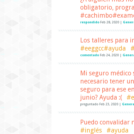
obligatorio, progr
#cachimbo#exame
respondido
Feb 28, 2020
|
Gener
Los talleres para 
#eeggcc#ayuda
#
comentado
Feb 24, 2020
|
Gener
Mi seguro médico s
necesario tener un
seguro para ese e
junio? Ayuda :(
#e
preguntado
Feb 23, 2020
|
Genera
Puedo convalidar m
#inglés
#ayuda