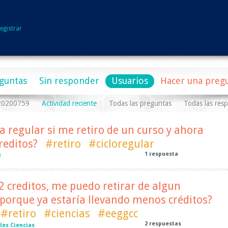
egistrar
guntas
Sin responder
Usuarios
Hacer una preg
a20200759
Actividad reciente
Todas las preguntas
Todas las res
 regular si me retiro de un curso y ahora
reditos?
#retiro
#cicloregular
1
respuesta
l
12 creditos, me puedo retirar de algun
porque ya estaría llevando menos créditos?
#retiro
#ciencias
#eeggcc
2
respuestas
les Ciencias