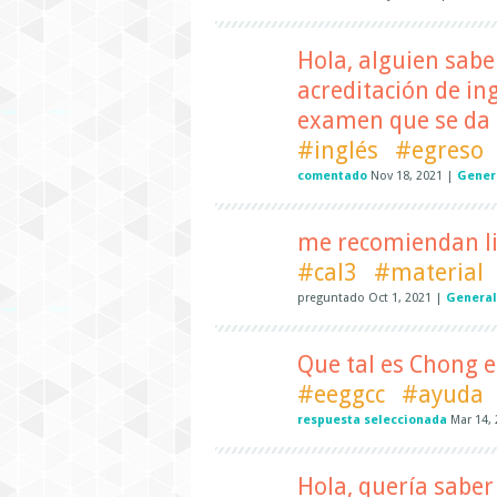
Hola, alguien sabe
acreditación de ing
examen que se da p
#inglés
#egreso
comentado
Nov 18, 2021
|
Gener
me recomiendan lib
#cal3
#material
preguntado
Oct 1, 2021
|
General
Que tal es Chong e
#eeggcc
#ayuda
respuesta seleccionada
Mar 14,
Hola, quería saber