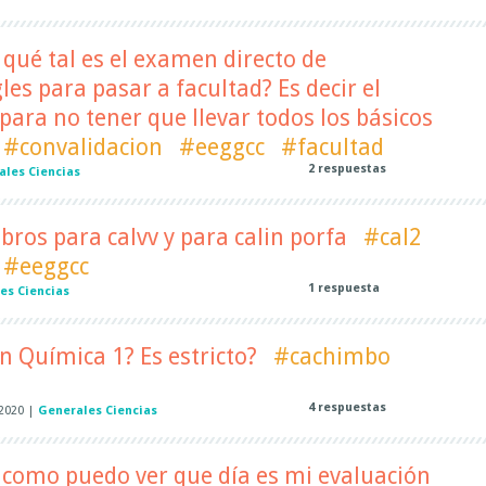
 qué tal es el examen directo de
les para pasar a facultad? Es decir el
ara no tener que llevar todos los básicos
#convalidacion
#eeggcc
#facultad
2
respuestas
ales Ciencias
ros para calvv y para calin porfa
#cal2
#eeggcc
1
respuesta
es Ciencias
n Química 1? Es estricto?
#cachimbo
4
respuestas
 2020
|
Generales Ciencias
 como puedo ver que día es mi evaluación