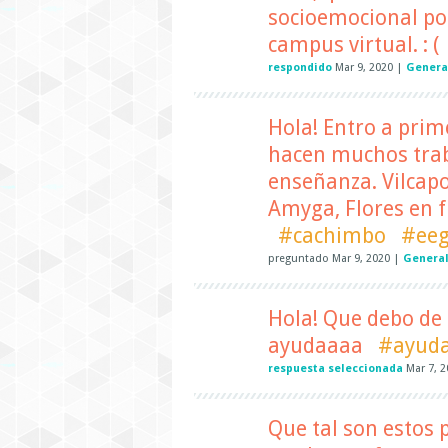
socioemocional po
campus virtual. : (
respondido
Mar 9, 2020
|
Genera
Hola! Entro a prim
hacen muchos trab
enseñanza. Vilcapo
Amyga, Flores en f
#cachimbo
#eeg
preguntado
Mar 9, 2020
|
General
Hola! Que debo de 
ayudaaaa
#ayud
respuesta seleccionada
Mar 7, 
Que tal son estos 