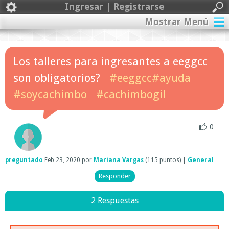
Ingresar | Registrarse
Mostrar Menú
Los talleres para ingresantes a eeggcc
son obligatorios?
#eeggcc#ayuda
#soycachimbo
#cachimbogil
0
preguntado
Feb 23, 2020
por
Mariana Vargas
(
115
puntos)
|
General
2 Respuestas