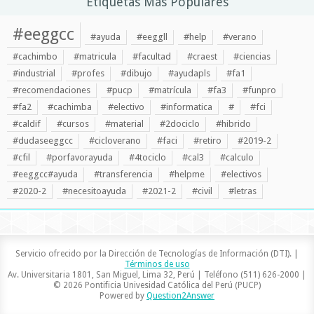
Etiquetas Más Populares
#eeggcc
#ayuda
#eeggll
#help
#verano
#cachimbo
#matricula
#facultad
#craest
#ciencias
#industrial
#profes
#dibujo
#ayudapls
#fa1
#recomendaciones
#pucp
#matrícula
#fa3
#funpro
#fa2
#cachimba
#electivo
#informatica
#
#fci
#caldif
#cursos
#material
#2dociclo
#hibrido
#dudaseeggcc
#cicloverano
#faci
#retiro
#2019-2
#cfil
#porfavorayuda
#4tociclo
#cal3
#calculo
#eeggcc#ayuda
#transferencia
#helpme
#electivos
#2020-2
#necesitoayuda
#2021-2
#civil
#letras
Servicio ofrecido por la Dirección de Tecnologías de Información (DTI). |
Términos de uso
Av. Universitaria 1801, San Miguel, Lima 32, Perú | Teléfono (511) 626-2000 |
© 2026 Pontificia Univesidad Católica del Perú (PUCP)
Powered by
Question2Answer