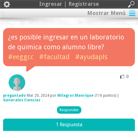
Ingresar | Registrarse
Mostrar Menú
¿es posible ingresar en un laboratorio
de quimica como alumno libre?
#eeggcc
#facultad
#ayudapls
0
preguntado
Mar 20, 2024
por
Milagros Manrique
(
116
puntos)
|
Generales Ciencias
1 Respuesta