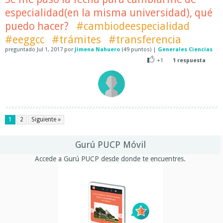
especialidad(en la misma universidad), qué
puedo hacer?
#cambiodeespecialidad
#eeggcc
#trámites
#transferencia
preguntado
Jul 1, 2017
por
Jimena Nahuero
(
49
puntos)
|
Generales Ciencias
+1
1
respuesta
1
2
Siguiente »
Gurú PUCP Móvil
Accede a Gurú PUCP desde donde te encuentres.