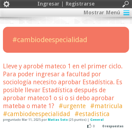
Ingresar | Registrarse
Mostrar Menú
#cambiodeespecialidad
Lleve y aprobé mateco 1 en el primer ciclo.
Para poder ingresar a facultad por
sociología necesito aprobar Estadística. Es
posible llevar Estadística después de
aprobar mateco1 o si o si debo aprobar
mateba o mate 1?
#urgente
#matricula
#cambiodeespecialidad
#estadistica
preguntado
Mar 11, 2025
por
Matias Soto
(
25
puntos)
|
General
0
0
respuestas