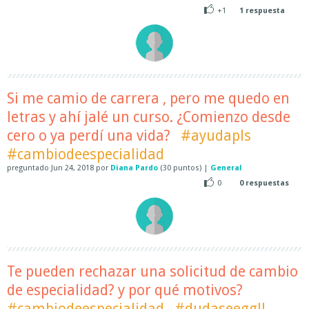
+1
1
respuesta
Si me camio de carrera , pero me quedo en
letras y ahí jalé un curso. ¿Comienzo desde
cero o ya perdí una vida?
#ayudapls
#cambiodeespecialidad
preguntado
Jun 24, 2018
por
Diana Pardo
(
30
puntos)
|
General
0
0
respuestas
Te pueden rechazar una solicitud de cambio
de especialidad? y por qué motivos?
#cambiodeespecialidad
#dudaseeggll