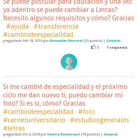
Se puede postular para Educación y una vez
ya adentro se puede cambiar a Letras?
Necesito algunos requisitos y cómo? Gracias
#ayuda
#transferencia
#cambiodeespecialidad
preguntado
Feb 18, 2019
por
Alexander Berrocal
(
25
puntos)
|
General
0
1
respuesta
Si me cambié de especialidad y el próximo
ciclo me dan nuevo ti, puedo cambiar mi
foto? Si es sí, cómo? Gracias
#cambiodeespecialidad
#foto
#carnetuniversitario
#estudiosgenerales
#letras
preguntado
Dic 4, 2018
por
Valeria Betancourt
(
79
puntos)
|
General