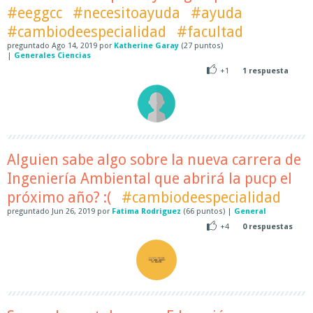
#eeggcc
#necesitoayuda
#ayuda
#cambiodeespecialidad
#facultad
preguntado
Ago 14, 2019
por
Katherine Garay
(
27
puntos)
|
Generales Ciencias
+1
1
respuesta
Alguien sabe algo sobre la nueva carrera de
Ingeniería Ambiental que abrirá la pucp el
próximo año? :(
#cambiodeespecialidad
preguntado
Jun 26, 2019
por
Fatima Rodriguez
(
66
puntos)
|
General
+4
0
respuestas