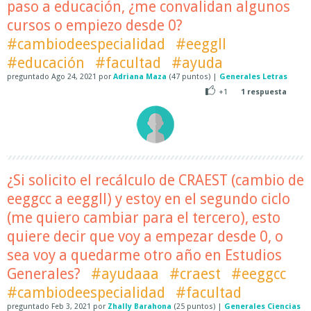
paso a educación, ¿me convalidan algunos
cursos o empiezo desde 0?
#cambiodeespecialidad
#eeggll
#educación
#facultad
#ayuda
preguntado
Ago 24, 2021
por
Adriana Maza
(
47
puntos)
|
Generales Letras
+1
1
respuesta
¿Si solicito el recálculo de CRAEST (cambio de
eeggcc a eeggll) y estoy en el segundo ciclo
(me quiero cambiar para el tercero), esto
quiere decir que voy a empezar desde 0, o
sea voy a quedarme otro año en Estudios
Generales?
#ayudaaa
#craest
#eeggcc
#cambiodeespecialidad
#facultad
preguntado
Feb 3, 2021
por
Zhally Barahona
(
25
puntos)
|
Generales Ciencias