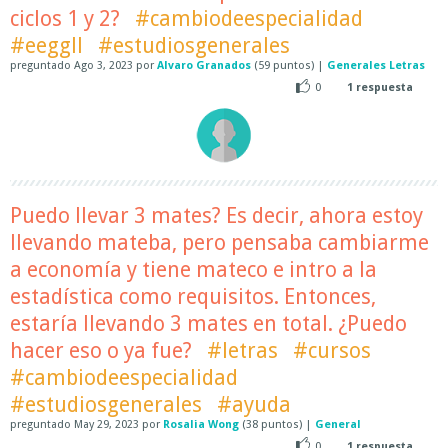
ciclos 1 y 2?
#cambiodeespecialidad
#eeggll
#estudiosgenerales
preguntado
Ago 3, 2023
por
Alvaro Granados
(
59
puntos)
|
Generales Letras
0
1
respuesta
Puedo llevar 3 mates? Es decir, ahora estoy
llevando mateba, pero pensaba cambiarme
a economía y tiene mateco e intro a la
estadística como requisitos. Entonces,
estaría llevando 3 mates en total. ¿Puedo
hacer eso o ya fue?
#letras
#cursos
#cambiodeespecialidad
#estudiosgenerales
#ayuda
preguntado
May 29, 2023
por
Rosalia Wong
(
38
puntos)
|
General
0
1
respuesta