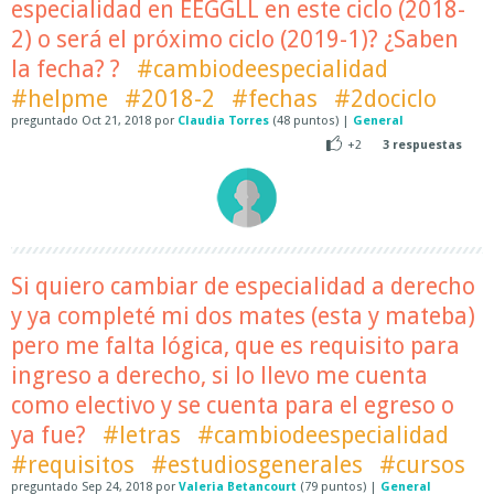
especialidad en EEGGLL en este ciclo (2018-
2) o será el próximo ciclo (2019-1)? ¿Saben
la fecha? ?
#cambiodeespecialidad
#helpme
#2018-2
#fechas
#2dociclo
preguntado
Oct 21, 2018
por
Claudia Torres
(
48
puntos)
|
General
+2
3
respuestas
Si quiero cambiar de especialidad a derecho
y ya completé mi dos mates (esta y mateba)
pero me falta lógica, que es requisito para
ingreso a derecho, si lo llevo me cuenta
como electivo y se cuenta para el egreso o
ya fue?
#letras
#cambiodeespecialidad
#requisitos
#estudiosgenerales
#cursos
preguntado
Sep 24, 2018
por
Valeria Betancourt
(
79
puntos)
|
General