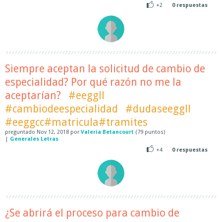
+2
0
respuestas
Siempre aceptan la solicitud de cambio de
especialidad? Por qué razón no me la
aceptarían?
#eeggll
#cambiodeespecialidad
#dudaseeggll
#eeggcc#matricula#tramites
preguntado
Nov 12, 2018
por
Valeria Betancourt
(
79
puntos)
|
Generales Letras
+4
0
respuestas
¿Se abrirá el proceso para cambio de