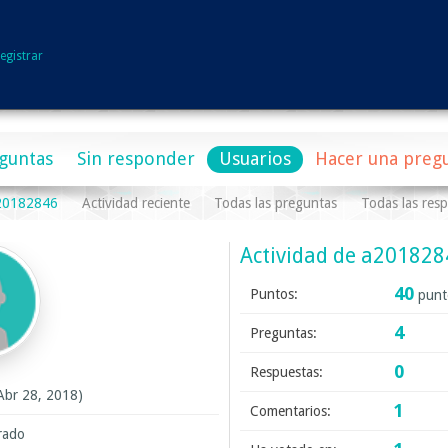
egistrar
guntas
Sin responder
Usuarios
Hacer una preg
a20182846
Actividad reciente
Todas las preguntas
Todas las res
Actividad de a20182
40
Puntos:
punto
4
Preguntas:
0
Respuestas:
 Abr 28, 2018)
1
Comentarios:
trado