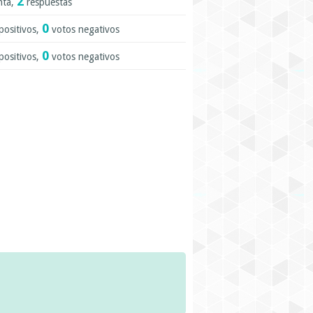
2
nta,
respuestas
0
positivos,
votos negativos
0
positivos,
votos negativos