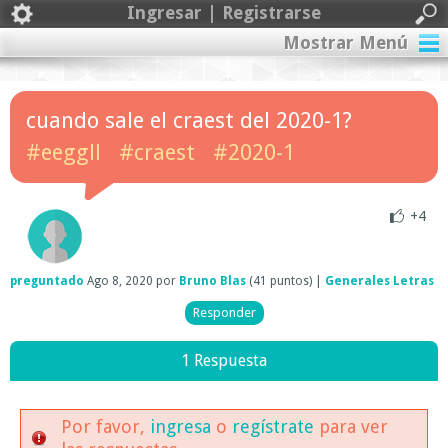
Ingresar | Registrarse
Mostrar Menú
cuando sale el craest del 2020-1?
#eeggll
#craest
#2020-1
+4
preguntado
Ago 8, 2020
por
Bruno Blas
(
41
puntos)
|
Generales Letras
1 Respuesta
Por favor,
ingresa
o
regístrate
para ver