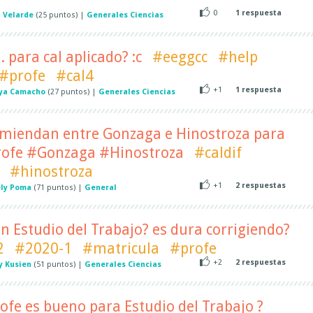
0
1
respuesta
n Velarde
(
25
puntos)
|
Generales Ciencias
J. para cal aplicado? :c
#eeggcc
#help
#profe
#cal4
+1
1
respuesta
ya Camacho
(
27
puntos)
|
Generales Ciencias
miendan entre Gonzaga e Hinostroza para
profe #Gonzaga #Hinostroza
#caldif
#hinostroza
+1
2
respuestas
ly Poma
(
71
puntos)
|
General
en Estudio del Trabajo? es dura corrigiendo?
2
#2020-1
#matricula
#profe
+2
2
respuestas
y Kusien
(
51
puntos)
|
Generales Ciencias
ofe es bueno para Estudio del Trabajo ?