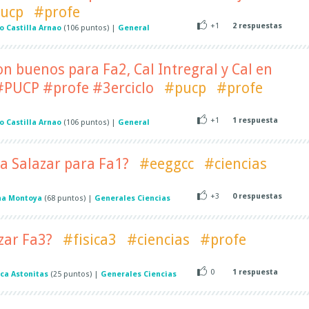
ucp
#profe
+1
2
respuestas
o Castilla Arnao
(
106
puntos)
|
General
on buenos para Fa2, Cal Intregral y Cal en
 #PUCP #profe #3erciclo
#pucp
#profe
+1
1
respuesta
o Castilla Arnao
(
106
puntos)
|
General
 Salazar para Fa1?
#eeggcc
#ciencias
+3
0
respuestas
na Montoya
(
68
puntos)
|
Generales Ciencias
zar Fa3?
#fisica3
#ciencias
#profe
0
1
respuesta
ca Astonitas
(
25
puntos)
|
Generales Ciencias