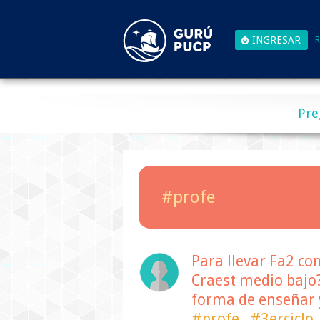
R
Pre
#profe
Para llevar Fa2 co
Craest medio bajo
forma de enseñar y
#profe
#3erciclo