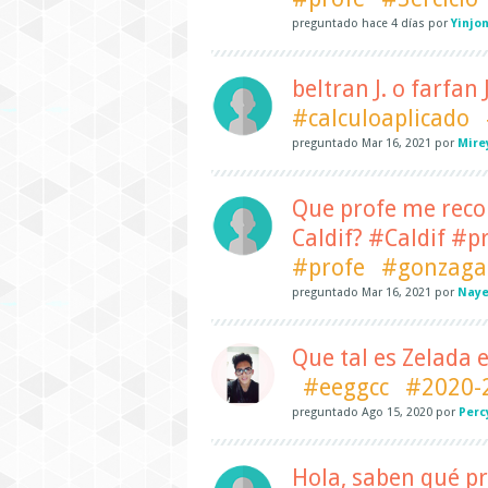
preguntado
hace
4 días
por
Yinjo
beltran J. o farfan 
#calculoaplicado
preguntado
Mar 16, 2021
por
Mire
Que profe me reco
Caldif? #Caldif #
#profe
#gonzaga
preguntado
Mar 16, 2021
por
Naye
Que tal es Zelada 
#eeggcc
#2020-
preguntado
Ago 15, 2020
por
Perc
Hola, saben qué pr