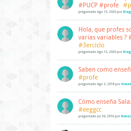
#PUCP #profe
#p
preguntado
Ago 13, 2020
por
Dieg
Hola, que profes s
varias variables ?
#3erciclo
preguntado
Ago 13, 2020
por
Dieg
Saben como enseña
#profe
preguntado
Ago 3, 2018
por
Xime
Cómo enseña Sala
#eeggcc
preguntado
Jul 30, 2016
por
Rebec