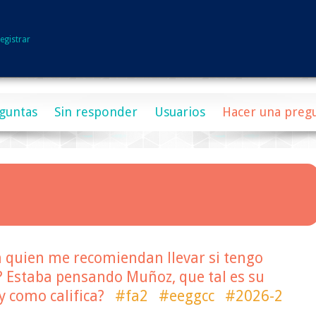
egistrar
guntas
Sin responder
Usuarios
Hacer una preg
n quien me recomiendan llevar si tengo
? Estaba pensando Muñoz, que tal es su
 como califica?
#fa2
#eeggcc
#2026-2