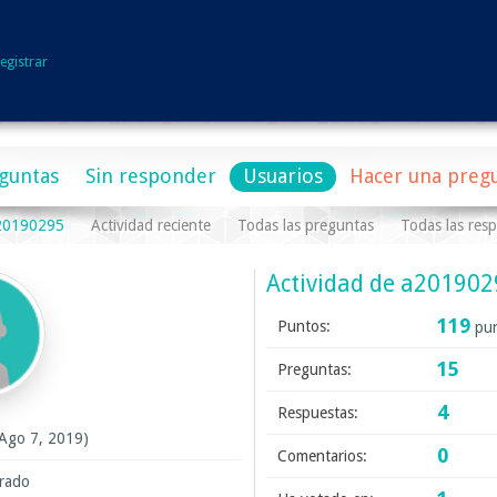
egistrar
guntas
Sin responder
Usuarios
Hacer una preg
a20190295
Actividad reciente
Todas las preguntas
Todas las res
Actividad de a20190
119
Puntos:
pun
15
Preguntas:
4
Respuestas:
 Ago 7, 2019)
0
Comentarios:
trado