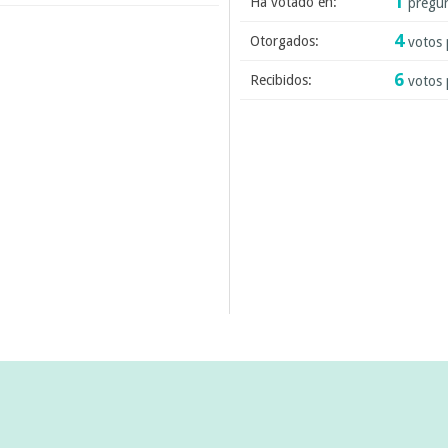
1
Ha votado en:
pregu
4
Otorgados:
votos 
6
Recibidos:
votos 