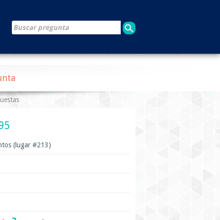
unta
puestas
295
tos (lugar #
213
)