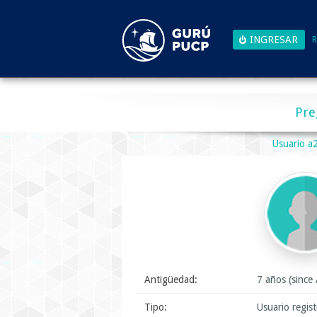
R
Pre
Usuario 
Antigüedad:
7 años (since
Tipo:
Usuario regis