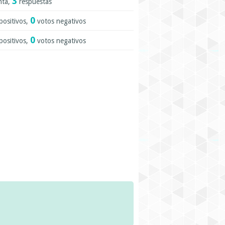
3
nta,
respuestas
0
positivos,
votos negativos
0
positivos,
votos negativos