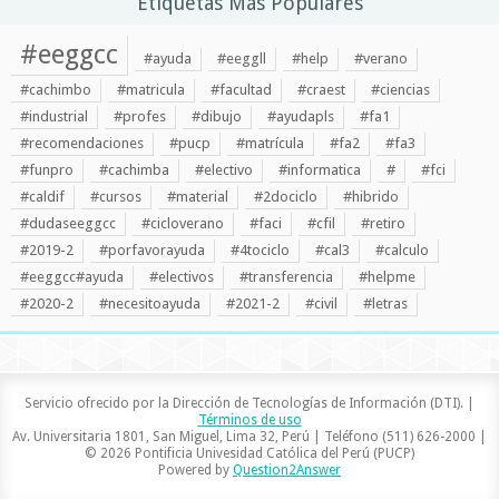
Etiquetas Más Populares
#eeggcc
#ayuda
#eeggll
#help
#verano
#cachimbo
#matricula
#facultad
#craest
#ciencias
#industrial
#profes
#dibujo
#ayudapls
#fa1
#recomendaciones
#pucp
#matrícula
#fa2
#fa3
#funpro
#cachimba
#electivo
#informatica
#
#fci
#caldif
#cursos
#material
#2dociclo
#hibrido
#dudaseeggcc
#cicloverano
#faci
#cfil
#retiro
#2019-2
#porfavorayuda
#4tociclo
#cal3
#calculo
#eeggcc#ayuda
#electivos
#transferencia
#helpme
#2020-2
#necesitoayuda
#2021-2
#civil
#letras
Servicio ofrecido por la Dirección de Tecnologías de Información (DTI). |
Términos de uso
Av. Universitaria 1801, San Miguel, Lima 32, Perú | Teléfono (511) 626-2000 |
© 2026 Pontificia Univesidad Católica del Perú (PUCP)
Powered by
Question2Answer