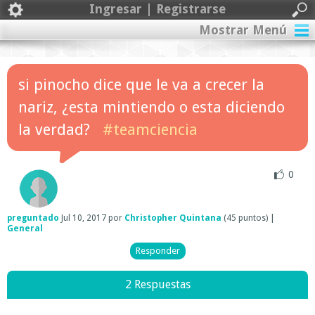
Ingresar | Registrarse
Mostrar Menú
si pinocho dice que le va a crecer la
nariz, ¿esta mintiendo o esta diciendo
la verdad?
#teamciencia
0
preguntado
Jul 10, 2017
por
Christopher Quintana
(
45
puntos)
|
General
2 Respuestas