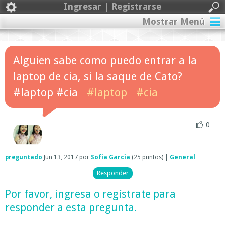
Ingresar | Registrarse
Mostrar Menú
Alguien sabe como puedo entrar a la
laptop de cia, si la saque de Cato?
#laptop #cia
#laptop
#cia
0
preguntado
Jun 13, 2017
por
Sofia Garcia
(
25
puntos)
|
General
Por favor,
ingresa
o
regístrate
para
responder a esta pregunta.