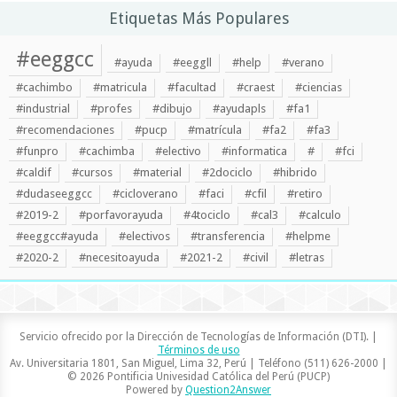
Etiquetas Más Populares
#eeggcc
#ayuda
#eeggll
#help
#verano
#cachimbo
#matricula
#facultad
#craest
#ciencias
#industrial
#profes
#dibujo
#ayudapls
#fa1
#recomendaciones
#pucp
#matrícula
#fa2
#fa3
#funpro
#cachimba
#electivo
#informatica
#
#fci
#caldif
#cursos
#material
#2dociclo
#hibrido
#dudaseeggcc
#cicloverano
#faci
#cfil
#retiro
#2019-2
#porfavorayuda
#4tociclo
#cal3
#calculo
#eeggcc#ayuda
#electivos
#transferencia
#helpme
#2020-2
#necesitoayuda
#2021-2
#civil
#letras
Servicio ofrecido por la Dirección de Tecnologías de Información (DTI). |
Términos de uso
Av. Universitaria 1801, San Miguel, Lima 32, Perú | Teléfono (511) 626-2000 |
© 2026 Pontificia Univesidad Católica del Perú (PUCP)
Powered by
Question2Answer