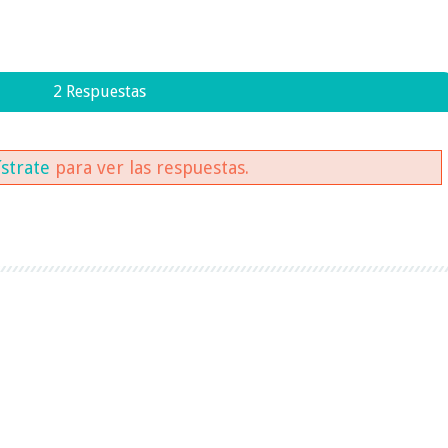
2 Respuestas
ístrate
para ver las respuestas.