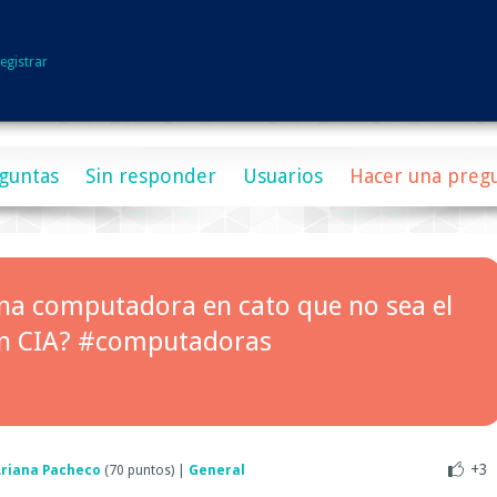
egistrar
guntas
Sin responder
Usuarios
Hacer una preg
a computadora en cato que no sea el
 en CIA? #computadoras
+3
riana Pacheco
(
70
puntos)
|
General