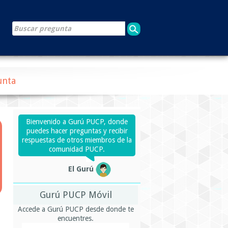
unta
Bienvenido a Gurú PUCP, donde
puedes hacer preguntas y recibir
respuestas de otros miembros de la
comunidad PUCP.
El Gurú
Gurú PUCP Móvil
Accede a Gurú PUCP desde donde te
encuentres.