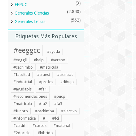
(3)
FEPUC
(2,840)
Generales Ciencias
(562)
Generales Letras
Etiquetas Más Populares
#eeggcc
#ayuda
#eeggll
#help
#verano
#cachimbo
#matricula
#facultad
#craest
#ciencias
#industrial
#profes
#dibujo
#ayudapls
#fa1
#recomendaciones
#pucp
#matrícula
#fa2
#fa3
#funpro
#cachimba
#electivo
#informatica
#
#fci
#caldif
#cursos
#material
#2dociclo
#hibrido