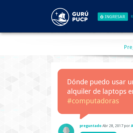
R
Pre
Dónde puedo usar un
alquiler de laptops
#computadoras
preguntado
Abr 28, 2017
por
A