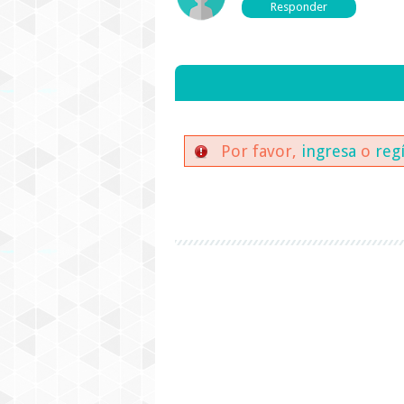
Por favor,
ingresa
o
reg