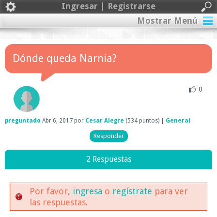
Ingresar | Registrarse
Mostrar Menú
Dónde queda Narnia?
0
preguntado
Abr 6, 2017
por
Cesar Alegre
(
534
puntos)
|
General
2 Respuestas
Por favor,
ingresa
o
regístrate
para ver
las respuestas.